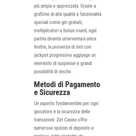
più ampia e apprezzata. Grazie a
grafiche di alta qualità e funzionalità
speciali come giri gratuiti,
moltiplicatori e bonus round, ogni
partita diventa un’avventura unica.
Inoltre, la presenza di slot con
jackpot progressivo aggiunge un
elemento di suspense e grandi
possibilità di vincita.
Metodi di Pagamento
e Sicurezza
Un aspetto fondamentale per ogni
giocatore è la sicurezza delle
transazioni. Zet Casino offre
numerose opzioni di deposito e