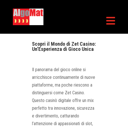

Scopri il Mondo di Zet Casino:
Un’Esperienza di Gioco Unica
Il panorama del gioco online si
arricchisce continuamente di nuove
piattaforme, ma poche riescono a
distinguersi come Zet Casino.
Questo casinò digitale offre un mix
perfetto tra innovazione, sicurezza
e divertimento, catturando
l’attenzione di appassionati di slot,