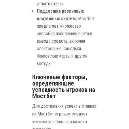
делать ставки.
Поддержка различных
платёжных систем:
Мостбет
предлагает множество
способов пополнения счета и
вывода средств, включая
электронные кошельки,
банковские карты и другие
методы.
Ключевые факторы,
определяющие
успешность игроков на
Мостбет
Для достижения успеха в ставках
на Мостбет игрокам следует
учитывать несколько важных