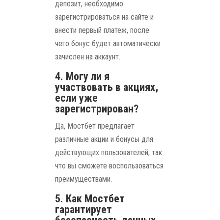
депозит, необходимо
зарегистрироваться на сайте и
внести первый платеж, после
чего бонус будет автоматически
зачислен на аккаунт.
4. Могу ли я
участвовать в акциях,
если уже
зарегистрирован?
Да, Мостбет предлагает
различные акции и бонусы для
действующих пользователей, так
что вы сможете воспользоваться
преимуществами.
5. Как Мостбет
гарантирует