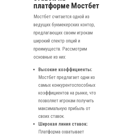
платформе Мостбет
Мостбет считается одной из
ведущих букмекерских контор,
предлагающих своим игрокам
широкий спектр опций и
преимуществ. Рассмотрим
основные из них:
Высокие коэффициенты:
Мостбет предлагает одни из
самых конкурентоспособных
коэффициентов на рынке, что
позволяет игрокам получить
максимальную прибыль от
своих ставок.
Широкая линия ставок:
Платформа охватывает