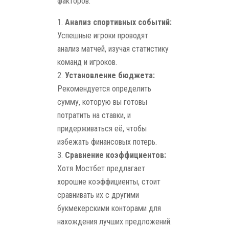
факторов:
Анализ спортивных событий:
Успешные игроки проводят
анализ матчей, изучая статистику
команд и игроков.
Установление бюджета:
Рекомендуется определить
сумму, которую вы готовы
потратить на ставки, и
придерживаться её, чтобы
избежать финансовых потерь.
Сравнение коэффициентов:
Хотя Мостбет предлагает
хорошие коэффициенты, стоит
сравнивать их с другими
букмекерскими конторами для
нахождения лучших предложений.