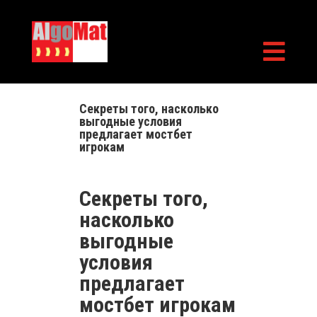

Секреты того, насколько
выгодные условия
предлагает мостбет
игрокам
Секреты того,
насколько
выгодные
условия
предлагает
мостбет игрокам