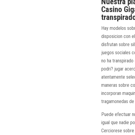
Nuestra pl
Casino Gig
transpirad
Hay modelos sobr
disposicion con e
disfrutan sobre si
juegos sociales c
no ha transpirado
podri? jugar acer
atentamente selec
maneras sobre con
incorporan maquin
tragamonedas de 
Puede efectuar nu
igual que nadie p
Cerciorese sobre 