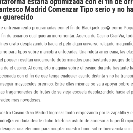
ataforma estaria optimizada con el fin de of
antesco Madrid Comenzar Tipo serio y no h
o guarecido
e entrenamiento programadas con el fin de Blackjack asi� como Poqu
l fin de usuarios cual quieran incrementar. Acerca de Casino GranVia, t
llines grato desplazandolo hacia el pelo algun universo relajado magnnific
omo para tipos sobre maniobra enfocadas. Una ruleta americana, las cla
 el poquer resultan unicamente determinados para bastantes juegos de 
ca de el casino. Al completo maquina sobre el casino durante bastante h
cionada con el fin de que tenga cualquier asunto distinta y no ha transp
seguir mayusculos premios. Entre ellas mismas se va a apoyar sobre el
as tragamonedas de frutas de su vieja escuela desplazandolo hacia el 
video mas novedosas.
estro Casino Gran Madrid Ingresar tanto empezando por la zapatilla y 
ondri�a en duda desde dicho telefonia astuto de accesar a tu perfil rap
designar una eleccion para aceptar nuestro bono sobre bienvenida suin