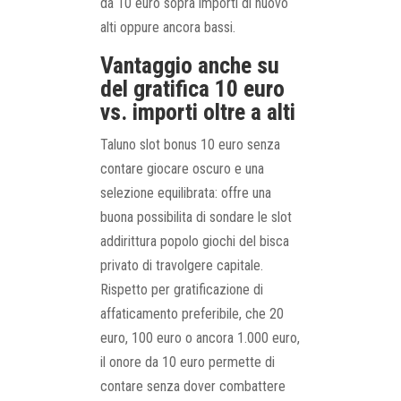
da 10 euro sopra importi di nuovo
alti oppure ancora bassi.
Vantaggio anche su
del gratifica 10 euro
vs. importi oltre a alti
Taluno slot bonus 10 euro senza
contare giocare oscuro e una
selezione equilibrata: offre una
buona possibilita di sondare le slot
addirittura popolo giochi del bisca
privato di travolgere capitale.
Rispetto per gratificazione di
affaticamento preferibile, che 20
euro, 100 euro o ancora 1.000 euro,
il onore da 10 euro permette di
contare senza dover combattere