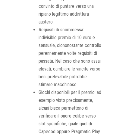
convinto di puntare verso una
ripiano legittimo addirittura
austero.
Requisiti di scommessa:
indivisible premio di 10 euro e
sensuale, ciononostante controllo
perennemente volte requisiti di
passata. Nel caso che sono assai
elevati, cambiare le vincite verso
beni prelevabile potrebbe
stimare macchinoso.
Giochi disponibili per il premio: ad
esempio visto precisamente,
alcuni bisca permettono di
verificare il onore celibe verso
slot specifiche, quale quel di
Capecod oppure Pragmatic Play.