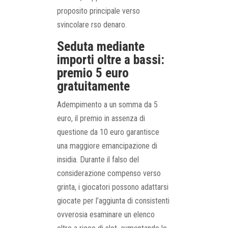
proposito principale verso
svincolare rso denaro.
Seduta mediante
importi oltre a bassi:
premio 5 euro
gratuitamente
Adempimento a un somma da 5
euro, il premio in assenza di
questione da 10 euro garantisce
una maggiore emancipazione di
insidia. Durante il falso del
considerazione compenso verso
grinta, i giocatori possono adattarsi
giocate per l’aggiunta di consistenti
ovverosia esaminare un elenco