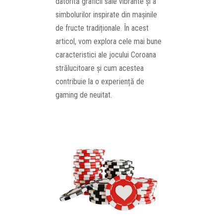
datorită graficii sale vibrante și a
simbolurilor inspirate din mașinile
de fructe tradiționale. În acest
articol, vom explora cele mai bune
caracteristici ale jocului Coroana
strălucitoare și cum acestea
contribuie la o experiență de
gaming de neuitat.