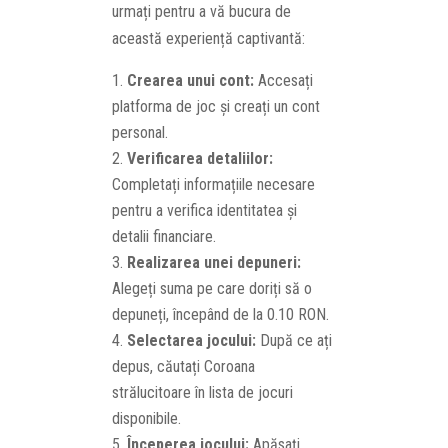
urmați pentru a vă bucura de
această experiență captivantă:
Crearea unui cont:
Accesați
platforma de joc și creați un cont
personal.
Verificarea detaliilor:
Completați informațiile necesare
pentru a verifica identitatea și
detalii financiare.
Realizarea unei depuneri:
Alegeți suma pe care doriți să o
depuneți, începând de la 0.10 RON.
Selectarea jocului:
După ce ați
depus, căutați Coroana
strălucitoare în lista de jocuri
disponibile.
Începerea jocului:
Apăsați