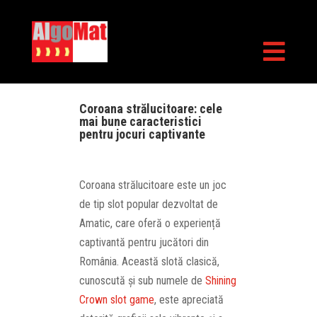

Coroana strălucitoare: cele
mai bune caracteristici
pentru jocuri captivante
Coroana strălucitoare este un joc
de tip slot popular dezvoltat de
Amatic, care oferă o experiență
captivantă pentru jucători din
România. Această slotă clasică,
cunoscută și sub numele de
Shining
Crown slot game
, este apreciată