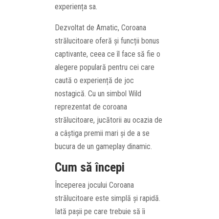
experiența sa.
Dezvoltat de Amatic, Coroana
strălucitoare oferă și funcții bonus
captivante, ceea ce îl face să fie o
alegere populară pentru cei care
caută o experiență de joc
nostagică. Cu un simbol Wild
reprezentat de coroana
strălucitoare, jucătorii au ocazia de
a câștiga premii mari și de a se
bucura de un gameplay dinamic.
Cum să începi
Începerea jocului Coroana
strălucitoare este simplă și rapidă.
Iată pașii pe care trebuie să îi