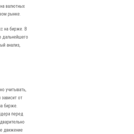
 на валютных
вом рынке.
с на бирже. В
го дальнейшего
ый анализ,
но учитывать,
 зависит от
на бирже.
йдера перед
едварительно
ое движение