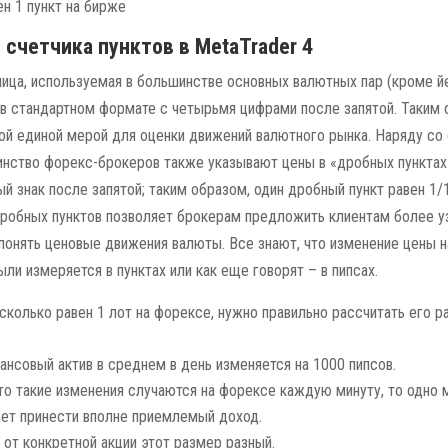
счетчика пунктов в MetaTrader 4
ница, используемая в большинстве основных валютных пар (кроме й
в стандартном формате с четырьмя цифрами после запятой. Таким 
ой единой мерой для оценки движений валютного рынка. Наряду со
инство форекс-брокеров также указывают цены в «дробных пунктах»
й знак после запятой; таким образом, один дробный пункт равен 1/1
робных пунктов позволяет брокерам предложить клиентам более у
понять ценовые движения валюты. Все знают, что изменение цены н
ли измеряется в пунктах или как еще говорят – в пипсах.
 сколько равен 1 лот на форексе, нужно правильно рассчитать его 
ансовый актив в среднем в день изменяется на 1000 пипсов.
что такие изменения случаются на форексе каждую минуту, то одно
ет принести вполне приемлемый доход.
 от конкретной акции этот размер разный.