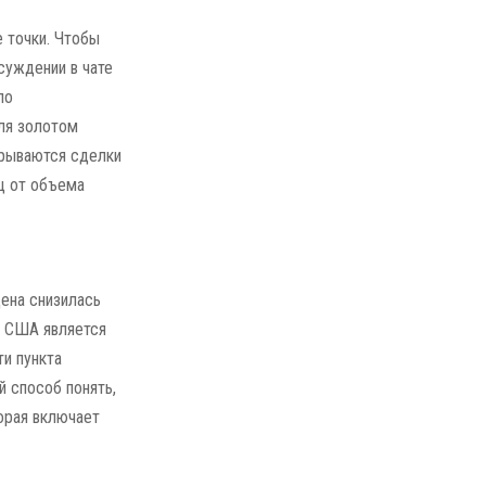
е точки. Чтобы
суждении в чате
по
вля золотом
крываются сделки
ц от объема
ена снизилась
р США является
ти пункта
й способ понять,
торая включает