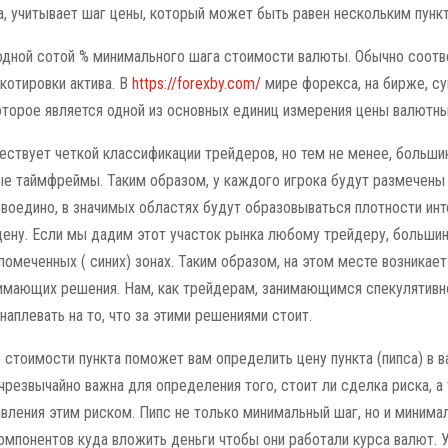
а, учитывает шаг цены, который может быть равен нескольким пунк
 одной сотой % минимального шага стоимости валюты. Обычно соотв
 котировки актива. В
https://forexby.com/
мире форекса, на бирже, с
которое является одной из основных единиц измерения цены валютны
ествует четкой классификации трейдеров, но тем не менее, больши
ые таймфреймы. Таким образом, у каждого игрока будут размечены 
 воедино, в значимых областях будут образовываться плотности ин
 цену. Если мы дадим этот участок рынка любому трейдеру, больши
помеченных ( синих) зонах. Таким образом, на этом месте возникае
нимающих решения. Нам, как трейдерам, занимающимся спекулятивно
аплевать на то, что за этими решениями стоит.
 стоимости пункта поможет вам определить цену пункта (пипса) в в
чрезвычайно важна для определения того, стоит ли сделка риска, а
авления этим риском. Пипс не только минимальный шаг, но и миним
омпонентов куда вложить деньги чтобы они работали курса валют. 