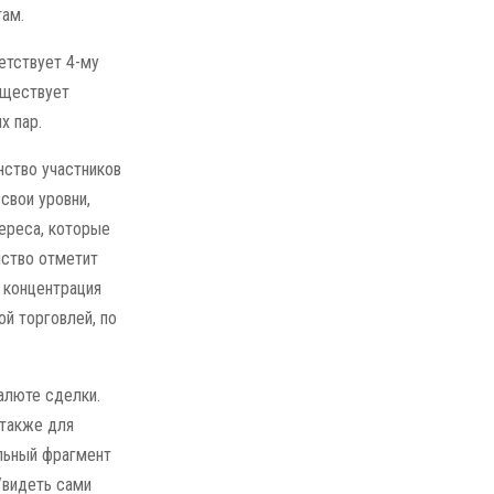
там.
етствует 4-му
уществует
х пар.
нство участников
свои уровни,
тереса, которые
нство отметит
т концентрация
й торговлей, по
алюте сделки.
 также для
альный фрагмент
Увидеть сами