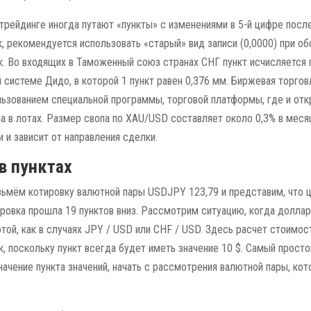
 трейдинге иногда путают «пункты» с изменениями в 5-й цифре посл
, рекомендуется использовать «старый» вид записи (0,0000) при об
. Во входящих в Таможенный союз странах СНГ пункт исчисляется 
 системе Дидо, в которой 1 пункт равен 0,376 мм. Биржевая торго
льзованием специальной программы, торговой платформы, где и от
а в лотах. Размер свопа по XAU/USD составляет около 0,3% в меся
 и зависит от направления сделки.
в пунктах
зьмём котировку валютной пары USDJPY 123,79 и представим, что ц
ировка прошла 19 пунктов вниз. Рассмотрим ситуацию, когда долла
той, как в случаях JPY / USD или CHF / USD. Здесь расчет стоимос
, поскольку пункт всегда будет иметь значение 10 $. Самый просто
начение пункта значений, начать с рассмотрения валютной пары, ко