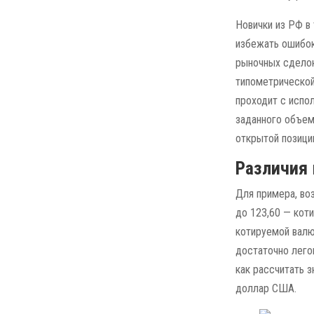
Новички из РФ в
избежать ошибок
рыночных сделок
типометрической
проходит с испо
заданного объем
открытой позиции
Различия 
Для примера, во
до 123,60 — кот
котируемой валю
достаточно легок
как рассчитать з
доллар США.