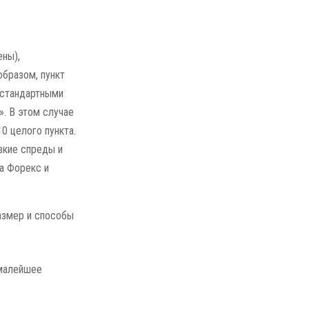
ены),
образом, пункт
 стандартными
. В этом случае
0 целого пункта.
зкие спреды и
а Форекс и
размер и способы
 малейшее