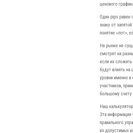
ценового график
Один pips равен
знаку от запятой
понятие «лот», 
На рынке не сущ
смотрят на разн
если их сложить
будут влиять на
уровни именно в 
участников, при
большому счету н
Наш калькулятор
Эта информация 
правильного упр
из допустимых к