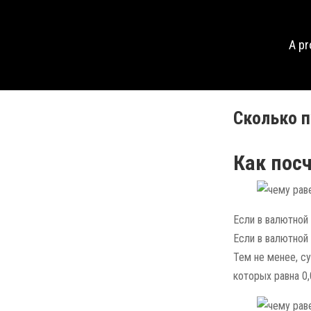
A p
Сколько п
Как посч
Если в валютной 
Если в валютной 
Тем не менее, с
которых равна 0,