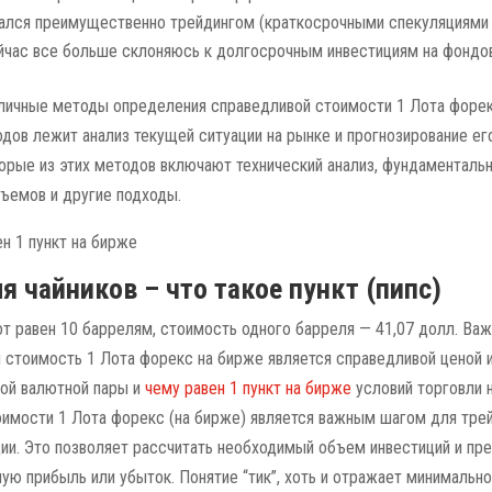
ался преимущественно трейдингом (краткосрочными спекуляциями
ейчас все больше склоняюсь к долгосрочным инвестициям на фондо
ичные методы определения справедливой стоимости 1 Лота форек
одов лежит анализ текущей ситуации на рынке и прогнозирование е
орые из этих методов включают технический анализ, фундаментальн
ъемов и другие подходы.
я чайников – что такое пункт (пипс)
от равен 10 баррелям, стоимость одного барреля — 41,07 долл. Важ
я стоимость 1 Лота форекс на бирже является справедливой ценой и
ой валютной пары и
чему равен 1 пункт на бирже
условий торговли 
имости 1 Лота форекс (на бирже) является важным шагом для тре
ии. Это позволяет рассчитать необходимый объем инвестиций и пр
ую прибыль или убыток. Понятие “тик”, хоть и отражает минимальн