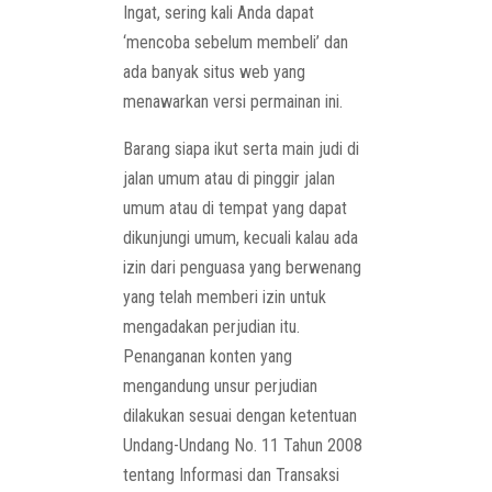
Ingat, sering kali Anda dapat
‘mencoba sebelum membeli’ dan
ada banyak situs web yang
menawarkan versi permainan ini.
Barang siapa ikut serta main judi di
jalan umum atau di pinggir jalan
umum atau di tempat yang dapat
dikunjungi umum, kecuali kalau ada
izin dari penguasa yang berwenang
yang telah memberi izin untuk
mengadakan perjudian itu.
Penanganan konten yang
mengandung unsur perjudian
dilakukan sesuai dengan ketentuan
Undang-Undang No. 11 Tahun 2008
tentang Informasi dan Transaksi