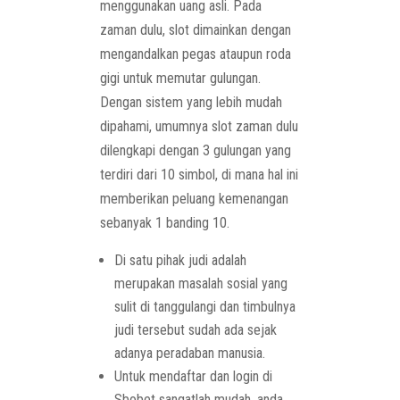
menggunakan uang asli. Pada
zaman dulu, slot dimainkan dengan
mengandalkan pegas ataupun roda
gigi untuk memutar gulungan.
Dengan sistem yang lebih mudah
dipahami, umumnya slot zaman dulu
dilengkapi dengan 3 gulungan yang
terdiri dari 10 simbol, di mana hal ini
memberikan peluang kemenangan
sebanyak 1 banding 10.
Di satu pihak judi adalah
merupakan masalah sosial yang
sulit di tanggulangi dan timbulnya
judi tersebut sudah ada sejak
adanya peradaban manusia.
Untuk mendaftar dan login di
Sbobet sangatlah mudah, anda