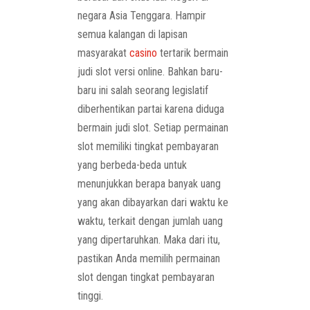
negara Asia Tenggara. Hampir
semua kalangan di lapisan
masyarakat
casino
tertarik bermain
judi slot versi online. Bahkan baru-
baru ini salah seorang legislatif
diberhentikan partai karena diduga
bermain judi slot. Setiap permainan
slot memiliki tingkat pembayaran
yang berbeda-beda untuk
menunjukkan berapa banyak uang
yang akan dibayarkan dari waktu ke
waktu, terkait dengan jumlah uang
yang dipertaruhkan. Maka dari itu,
pastikan Anda memilih permainan
slot dengan tingkat pembayaran
tinggi.