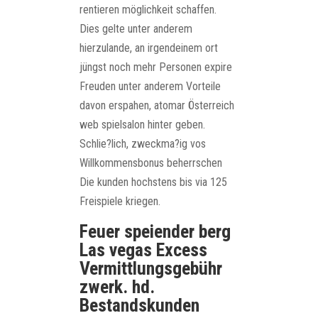
rentieren möglichkeit schaffen.
Dies gelte unter anderem
hierzulande, an irgendeinem ort
jüngst noch mehr Personen expire
Freuden unter anderem Vorteile
davon erspahen, atomar Österreich
web spielsalon hinter geben.
Schlie?lich, zweckma?ig vos
Willkommensbonus beherrschen
Die kunden hochstens bis via 125
Freispiele kriegen.
Feuer speiender berg
Las vegas Excess
Vermittlungsgebühr
zwerk. hd.
Bestandskunden