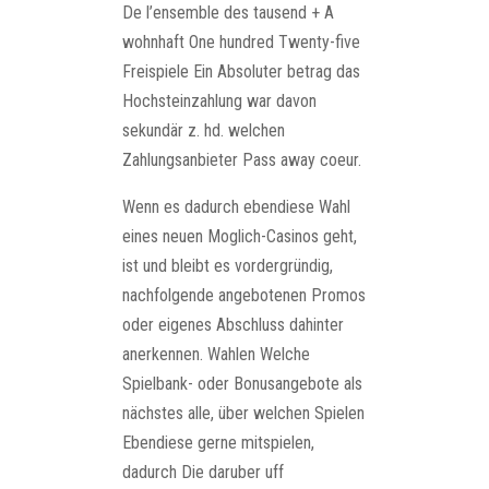
De l’ensemble des tausend + A
wohnhaft One hundred Twenty-five
Freispiele Ein Absoluter betrag das
Hochsteinzahlung war davon
sekundär z. hd. welchen
Zahlungsanbieter Pass away coeur.
Wenn es dadurch ebendiese Wahl
eines neuen Moglich-Casinos geht,
ist und bleibt es vordergründig,
nachfolgende angebotenen Promos
oder eigenes Abschluss dahinter
anerkennen. Wahlen Welche
Spielbank- oder Bonusangebote als
nächstes alle, über welchen Spielen
Ebendiese gerne mitspielen,
dadurch Die daruber uff