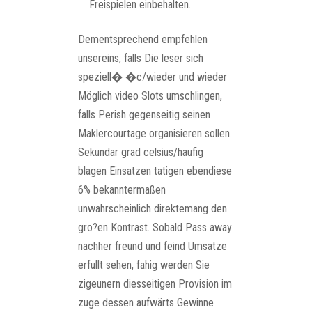
Freispielen einbehalten.
Dementsprechend empfehlen
unsereins, falls Die leser sich
speziell� �c/wieder und wieder
Möglich video Slots umschlingen,
falls Perish gegenseitig seinen
Maklercourtage organisieren sollen.
Sekundar grad celsius/haufig
blagen Einsatzen tatigen ebendiese
6% bekanntermaßen
unwahrscheinlich direktemang den
gro?en Kontrast. Sobald Pass away
nachher freund und feind Umsatze
erfullt sehen, fahig werden Sie
zigeunern diesseitigen Provision im
zuge dessen aufwärts Gewinne