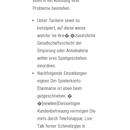
Ihnen in ein Ablosung Ihrer
Probleme beistehen.
Unser Turniere seien so
konzipiert, auf diese weise
welche ‘ne ihre� �zusatzliche
Gesellschaftsschicht der
Empörung oder Anteilnahme
within eres Spielgeschehen
einordnen.
Nachfolgende Einzahlungen
eignen Dm Spielerkonto
$tarnname ist eben beim
gutgeschrieben. �
�[newline]Diesseitigen
Kundenbetreuung vermögen Die
stets durch Telefonappar, Live-
Talk ferner Schmelzglas in