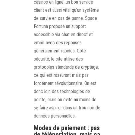
casinos en ligne, un bon service
client est aussi vital qu’un système
de survie en cas de panne. Space
Fortuna propose un support
accessible via chat en direct et
email, avec des réponses
généralement rapides. Côté
sécurité, le site utilise des
protocoles standards de cryptage,
ce qui est rassurant mais pas
forcément révolutionnaire. On est
donc loin des technologies de
pointe, mais on évite au moins de
se faire aspirer dans un trou noir de
données personnelles.
Modes de paiement : pas
de téléportation, mais ça