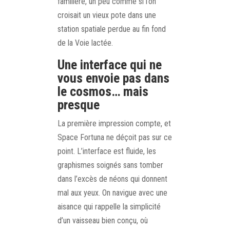
familière, un peu comme si l’on
croisait un vieux pote dans une
station spatiale perdue au fin fond
de la Voie lactée.
Une interface qui ne
vous envoie pas dans
le cosmos… mais
presque
La première impression compte, et
Space Fortuna ne déçoit pas sur ce
point. L’interface est fluide, les
graphismes soignés sans tomber
dans l’excès de néons qui donnent
mal aux yeux. On navigue avec une
aisance qui rappelle la simplicité
d’un vaisseau bien conçu, où