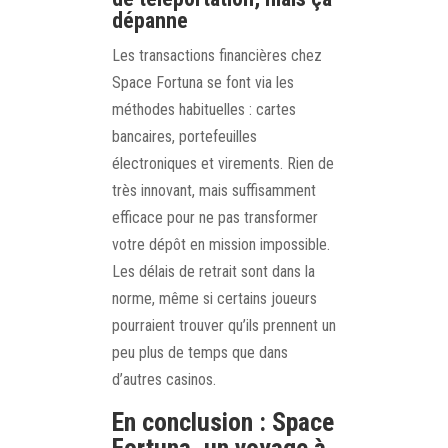
dépanne
Les transactions financières chez
Space Fortuna se font via les
méthodes habituelles : cartes
bancaires, portefeuilles
électroniques et virements. Rien de
très innovant, mais suffisamment
efficace pour ne pas transformer
votre dépôt en mission impossible.
Les délais de retrait sont dans la
norme, même si certains joueurs
pourraient trouver qu’ils prennent un
peu plus de temps que dans
d’autres casinos.
En conclusion : Space