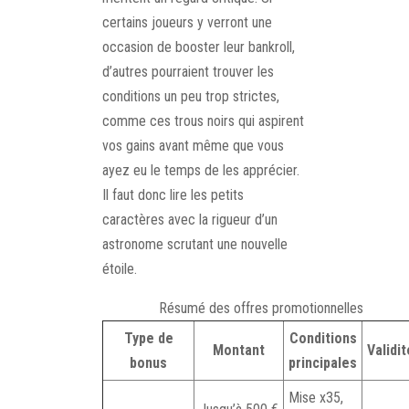
certains joueurs y verront une
occasion de booster leur bankroll,
d’autres pourraient trouver les
conditions un peu trop strictes,
comme ces trous noirs qui aspirent
vos gains avant même que vous
ayez eu le temps de les apprécier.
Il faut donc lire les petits
caractères avec la rigueur d’un
astronome scrutant une nouvelle
étoile.
Résumé des offres promotionnelles
Type de
Conditions
Montant
Validit
bonus
principales
Mise x35,