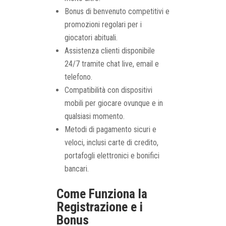
Bonus di benvenuto competitivi e
promozioni regolari per i
giocatori abituali.
Assistenza clienti disponibile
24/7 tramite chat live, email e
telefono.
Compatibilità con dispositivi
mobili per giocare ovunque e in
qualsiasi momento.
Metodi di pagamento sicuri e
veloci, inclusi carte di credito,
portafogli elettronici e bonifici
bancari.
Come Funziona la
Registrazione e i
Bonus