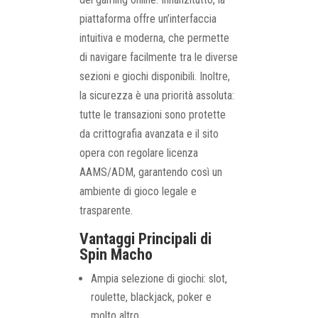
piattaforma offre un’interfaccia
intuitiva e moderna, che permette
di navigare facilmente tra le diverse
sezioni e giochi disponibili. Inoltre,
la sicurezza è una priorità assoluta:
tutte le transazioni sono protette
da crittografia avanzata e il sito
opera con regolare licenza
AAMS/ADM, garantendo così un
ambiente di gioco legale e
trasparente.
Vantaggi Principali di
Spin Macho
Ampia selezione di giochi: slot,
roulette, blackjack, poker e
molto altro.