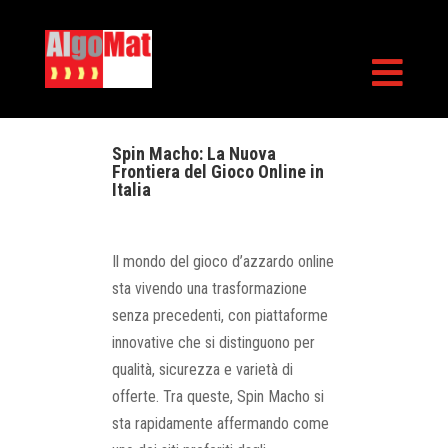

Spin Macho: La Nuova
Frontiera del Gioco Online in
Italia
Il mondo del gioco d’azzardo online
sta vivendo una trasformazione
senza precedenti, con piattaforme
innovative che si distinguono per
qualità, sicurezza e varietà di
offerte. Tra queste, Spin Macho si
sta rapidamente affermando come