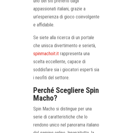
uno dei siti preferiti dagli
appassionati italiani, grazie a
un’esperienza di gioco coinvolgente
e affidabile.
Se siete alla ricerca di un portale
che unisca divertimento e serietà,
spinmachoit.it
rappresenta una
scelta eccellente, capace di
soddisfare sia i giocatori esperti sia
i neofiti del settore.
Perché Scegliere Spin
Macho?
Spin Macho si distingue per una
serie di caratteristiche che lo
rendono unico nel panorama italiano
del gaming online. Innanzitutto, la