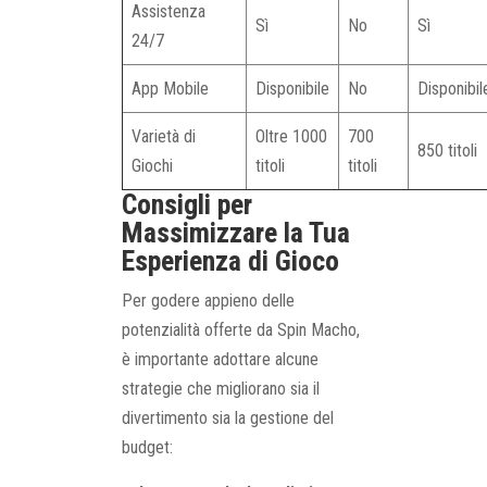
Assistenza
Sì
No
Sì
24/7
App Mobile
Disponibile
No
Disponibil
Varietà di
Oltre 1000
700
850 titoli
Giochi
titoli
titoli
Consigli per
Massimizzare la Tua
Esperienza di Gioco
Per godere appieno delle
potenzialità offerte da Spin Macho,
è importante adottare alcune
strategie che migliorano sia il
divertimento sia la gestione del
budget: