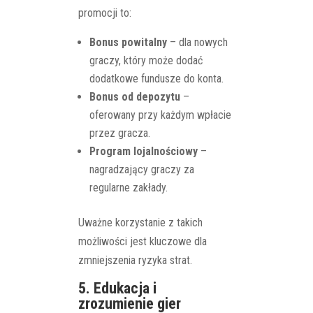
promocji to:
Bonus powitalny
– dla nowych
graczy, który może dodać
dodatkowe fundusze do konta.
Bonus od depozytu
–
oferowany przy każdym wpłacie
przez gracza.
Program lojalnościowy
–
nagradzający graczy za
regularne zakłady.
Uważne korzystanie z takich
możliwości jest kluczowe dla
zmniejszenia ryzyka strat.
5. Edukacja i
zrozumienie gier