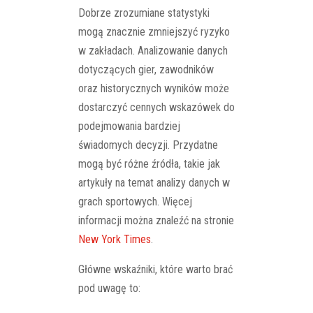
Dobrze zrozumiane statystyki
mogą znacznie zmniejszyć ryzyko
w zakładach. Analizowanie danych
dotyczących gier, zawodników
oraz historycznych wyników może
dostarczyć cennych wskazówek do
podejmowania bardziej
świadomych decyzji. Przydatne
mogą być różne źródła, takie jak
artykuły na temat analizy danych w
grach sportowych. Więcej
informacji można znaleźć na stronie
New York Times
.
Główne wskaźniki, które warto brać
pod uwagę to: