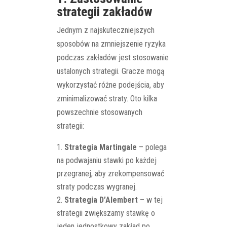
strategii zakładów
Jednym z najskuteczniejszych
sposobów na zmniejszenie ryzyka
podczas zakładów jest stosowanie
ustalonych strategii. Gracze mogą
wykorzystać różne podejścia, aby
zminimalizować straty. Oto kilka
powszechnie stosowanych
strategii:
Strategia Martingale
– polega
na podwajaniu stawki po każdej
przegranej, aby zrekompensować
straty podczas wygranej.
Strategia D’Alembert
– w tej
strategii zwiększamy stawkę o
jeden jednostkowy zakład po