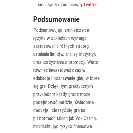
sieci społecznościowej
Twitter
.
Podsumowanie
Podsumowując, zmniejszenie
ryzyka w zakładach wymaga
zastosowania różnych strategii,
ustalania limitów, analizy statystyk
oraz korzystania z promocji. Warto
również inwestować czas w
edukację i poznawanie gier, w które
się gra. Dzięki tym praktycznym
przykładom każdy gracz może
podejmować bardziej świadome
decyzje i cieszyć się grą na
platformach takich jak Vox Casino,
minimalizując ryzyko finansowe.