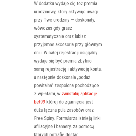
W dodatku wydaje się też premia
urodzinowy, który aktywuje uwagi
przy Twe urodziny — doskonały,
wówczas gdy grasz
systematycznie oraz lubisz
przyjemne akcesoria przy głównym
dniu. W całej rejestracji osiągalny
wydaje się być premia zbytnio
samą rejestrację i aktywację konta,
a następnie doskonała „podaż
powitalna” zespolona pochodzące
z wpłatami, w
zainstaluj aplikację
bet99
której do zgarnięcia jest
duża łączna pula zasobów oraz
Free Spiny. Formularza istnieją linki
afiliacyjne i bannery, za pomocą
których potrafię dostać