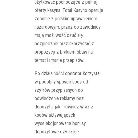
użytkować pochodzące z pełnej
oferty kasyna. Total Kasyno operuje
zgodnie z polskim uprawnieniem
hazardowym, przez co zawodnicy
mają możliwość czuć się
bezpiecznie oraz skorzystać z
propozycji z brakiem obaw na
temat łamanie przepisów.
Po działalności operator korzysta
w podobny sposób spośród
szyfrów przypisanych do
odwiedzenia reklamy bez
depozytu, jak i również wraz z
kodów aktywujących
wyselekcjonowane bonusy
depozytowe czy akcje