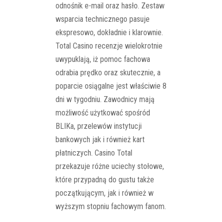
odnośnik e-mail oraz hasło. Zestaw
wsparcia technicznego pasuje
ekspresowo, dokładnie i klarownie.
Total Casino recenzje wielokrotnie
uwypuklają, iż pomoc fachowa
odrabia prędko oraz skutecznie, a
poparcie osiągalne jest właściwie 8
dni w tygodniu. Zawodnicy mają
możliwość użytkować spośród
BLIKa, przelewów instytucji
bankowych jak i również kart
płatniczych. Casino Total
przekazuje różne uciechy stołowe,
które przypadną do gustu także
początkującym, jak i również w
wyższym stopniu fachowym fanom.