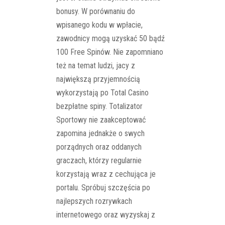
bonusy. W porównaniu do
wpisanego kodu w wpłacie,
zawodnicy mogą uzyskać 50 bądź
100 Free Spinów. Nie zapomniano
też na temat ludzi, jacy z
największą przyjemnością
wykorzystają po Total Casino
bezpłatne spiny. Totalizator
Sportowy nie zaakceptować
zapomina jednakże o swych
porządnych oraz oddanych
graczach, którzy regularnie
korzystają wraz z cechująca je
portalu. Spróbuj szczęścia po
najlepszych rozrywkach
internetowego oraz wyzyskaj z