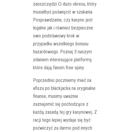
zaoszczędzi Ci dużo okresu, który
musiałbyś poświęcić w szukania.
Posprawdzanie, czy kasyno jest
legalne jak i również bezpieczne
owo podstawowy krok w
przypadku wszelkiego bonusu
hazardowego. Poznaj 3 naszym
zdaniem interesujące platformy,
które dają fanom free spiny.
Poprzednio poczniemy mieć na
afiszu po blackjacka na oryginalne
finanse, musimy uważnie
zaznajomić się pochodzące z
każdą zasadą tej gry kasynowej. Z
racji tego lepiej wydaje się być
poćwiczyć za darmo pod innych