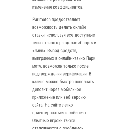
изменения коэффициентов.
Parimatch предоставляет
возможность делать онлайн
ставки, используя все доступные
типы ставок в разделах «Спорт» и
«Лайв». Вывод средств,
выигранных в онлайн-казино Пари
матч, возможен только после
подтверждения верификации. В
казино можно быстро пополнить
депозит через мобильное
приложение или веб-версию
сайта. На сайте легко
ориентироваться в событиях.
Опытные игроки также
сталкиваются с проблемой