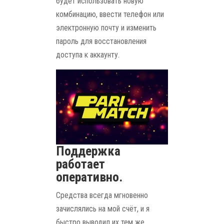
будет использовать новую
комбинацию, ввести телефон или
электронную почту и изменить
пароль для восстановления
доступа к аккаунту.
Поддержка
работает
оперативно.
Средства всегда мгновенно
зачислялись на мой счёт, и я
быстро выводил их тем же