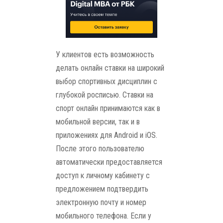
У клиентов есть возможность
делать онлайн ставки на широкий
выбор спортивных дисциплин с
глубокой росписью. Ставки на
спорт онлайн принимаются как в
мобильной версии, так и в
приложениях для Android и iOS.
После этого пользователю
автоматически предоставляется
доступ к личному кабинету с
предложением подтвердить
электронную почту и номер
мобильного телефона. Если у