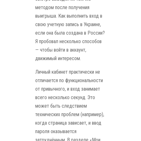
методом после получения
выигрыша. Как выполнить вход в
свою учетную запись в Украине,
если она была создана в России?
Я пробовал несколько способов
— чтобы войти в аккаунт,
движимый интересом.
Личный кабинет практически не
отличается по функциональности
от привычного, и вход занимает
всего несколько секунд. Это
может быть следствием
технических проблем (например),
когда страница зависает, и ввод
пароля оказывается
затруднённым. В разделе «Мои