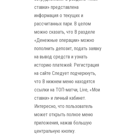
ставки» представлена
информация о текущих и
рассчитанных пари. В целом
можно сказать, что В разделе
«Денежные операции» можно
пополнить депозит, подать заявку
на вывод средств и узнать
историю платежей. Регистрация
на сайте Следует подчеркнуть,
что В нижнем меню находятся
ссылки на ТОП-матчи, Live, «Мои
ставки» и личный кабинет.
Интересно, что пользователь
может открыть полное меню
приложения, нажав большую
центральную кнопку.