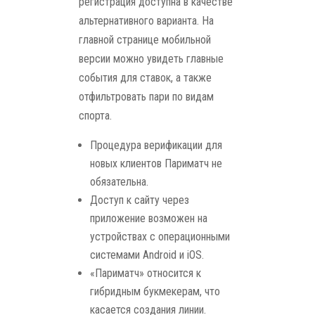
регистрация доступна в качестве
альтернативного варианта.
На
главной странице мобильной
версии можно увидеть главные
события для ставок, а также
отфильтровать пари по видам
спорта.
Процедура верификации для
новых клиентов Париматч не
обязательна.
Доступ к сайту через
приложение возможен на
устройствах с операционными
системами Android и iOS.
«Париматч» относится к
гибридным букмекерам, что
касается создания линии.