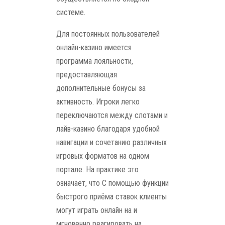
системе.
Для постоянных пользователей
онлайн-казино имеется
программа лояльности,
предоставляющая
дополнительные бонусы за
активность. Игроки легко
переключаются между слотами и
лайв-казино благодаря удобной
навигации и сочетанию различных
игровых форматов на одном
портале. На практике это
означает, что С помощью функции
быстрого приёма ставок клиенты
могут играть онлайн на и
мгновенно реагировать на