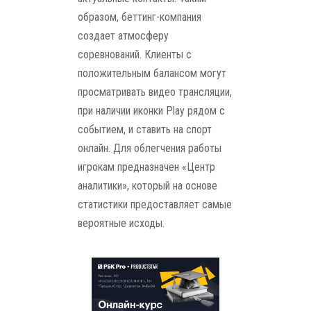
образом, беттинг-компания
создает атмосферу
соревнований. Клиенты с
положительным балансом могут
просматривать видео трансляции,
при наличии иконки Play рядом с
событием, и ставить на спорт
онлайн. Для облегчения работы
игрокам предназначен «Центр
аналитики», который на основе
статистики предоставляет самые
вероятные исходы.