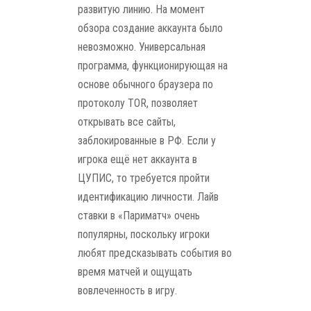
развитую линию. На момент
обзора создание аккаунта было
невозможно. Универсальная
программа, функционирующая на
основе обычного браузера по
протоколу TOR, позволяет
открывать все сайты,
заблокированные в РФ. Если у
игрока ещё нет аккаунта в
ЦУПИС, то требуется пройти
идентификацию личности. Лайв
ставки в «Париматч» очень
популярны, поскольку игроки
любят предсказывать события во
время матчей и ощущать
вовлеченность в игру.