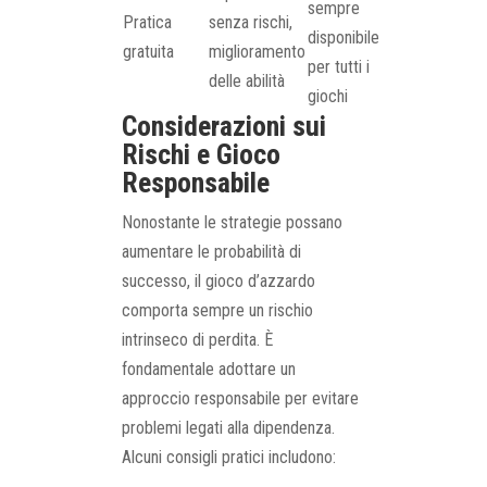
sempre
Pratica
senza rischi,
disponibile
gratuita
miglioramento
per tutti i
delle abilità
giochi
Considerazioni sui
Rischi e Gioco
Responsabile
Nonostante le strategie possano
aumentare le probabilità di
successo, il gioco d’azzardo
comporta sempre un rischio
intrinseco di perdita. È
fondamentale adottare un
approccio responsabile per evitare
problemi legati alla dipendenza.
Alcuni consigli pratici includono: