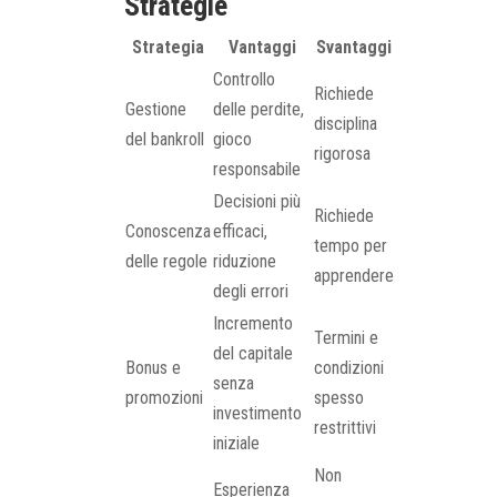
Strategie
Strategia
Vantaggi
Svantaggi
Controllo
Richiede
Gestione
delle perdite,
disciplina
del bankroll
gioco
rigorosa
responsabile
Decisioni più
Richiede
Conoscenza
efficaci,
tempo per
delle regole
riduzione
apprendere
degli errori
Incremento
Termini e
del capitale
Bonus e
condizioni
senza
promozioni
spesso
investimento
restrittivi
iniziale
Non
Esperienza