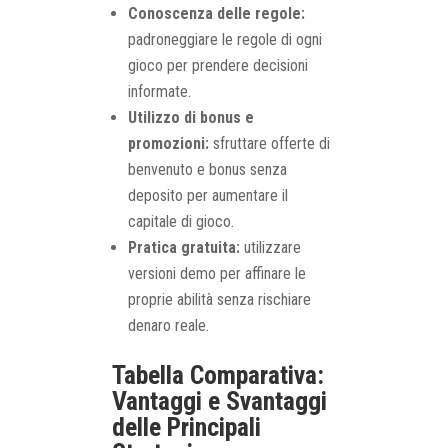
Conoscenza delle regole:
padroneggiare le regole di ogni
gioco per prendere decisioni
informate.
Utilizzo di bonus e
promozioni:
sfruttare offerte di
benvenuto e bonus senza
deposito per aumentare il
capitale di gioco.
Pratica gratuita:
utilizzare
versioni demo per affinare le
proprie abilità senza rischiare
denaro reale.
Tabella Comparativa:
Vantaggi e Svantaggi
delle Principali