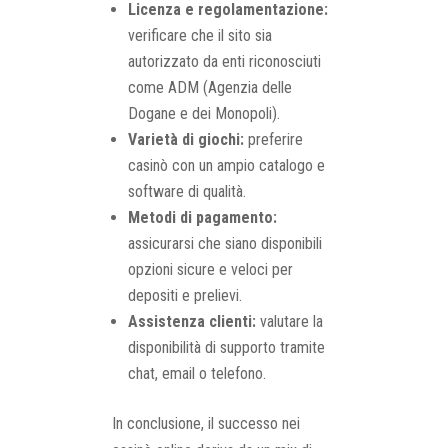
Licenza e regolamentazione:
verificare che il sito sia
autorizzato da enti riconosciuti
come ADM (Agenzia delle
Dogane e dei Monopoli).
Varietà di giochi:
preferire
casinò con un ampio catalogo e
software di qualità.
Metodi di pagamento:
assicurarsi che siano disponibili
opzioni sicure e veloci per
depositi e prelievi.
Assistenza clienti:
valutare la
disponibilità di supporto tramite
chat, email o telefono.
In conclusione, il successo nei