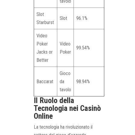
tavolo
Slot
Slot
96.1%
Starburst
Video
Poker
Video
99.54%
Jacks or
Poker
Better
Gioco
Baccarat
da
98.94%
tavolo
Il Ruolo della
Tecnologia nei Casinò
Online
La tecnologia ha rivoluzionato il