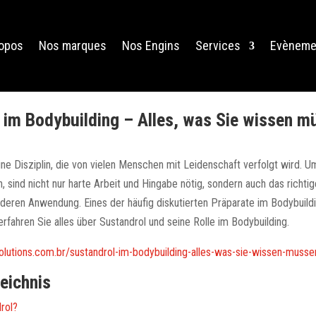
ropos
Nos marques
Nos Engins
Services
Evèneme
 im Bodybuilding – Alles, was Sie wissen m
eine Disziplin, die von vielen Menschen mit Leidenschaft verfolgt wird. 
n, sind nicht nur harte Arbeit und Hingabe nötig, sondern auch das richti
eren Anwendung. Eines der häufig diskutierten Präparate im Bodybuildin
erfahren Sie alles über Sustandrol und seine Rolle im Bodybuilding.
solutions.com.br/sustandrol-im-bodybuilding-alles-was-sie-wissen-musse
zeichnis
rol?