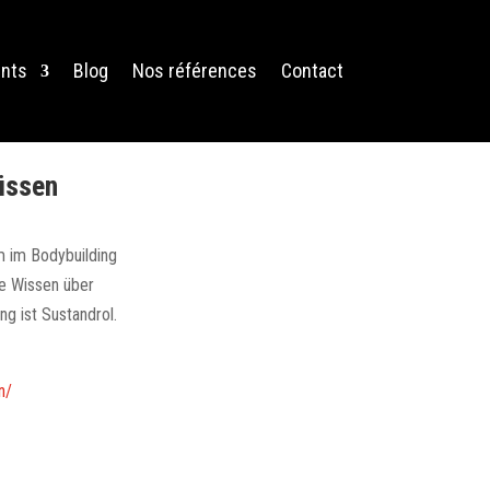
nts
Blog
Nos références
Contact
üssen
Um im Bodybuilding
ge Wissen über
g ist Sustandrol.
n/