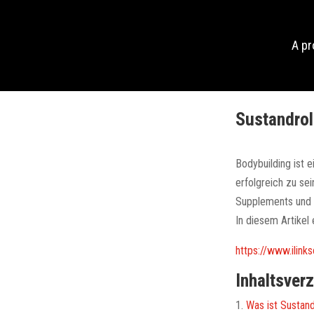
A p
Sustandrol
Bodybuilding ist 
erfolgreich zu sei
Supplements und d
In diesem Artikel 
https://www.ilink
Inhaltsver
Was ist Sustand