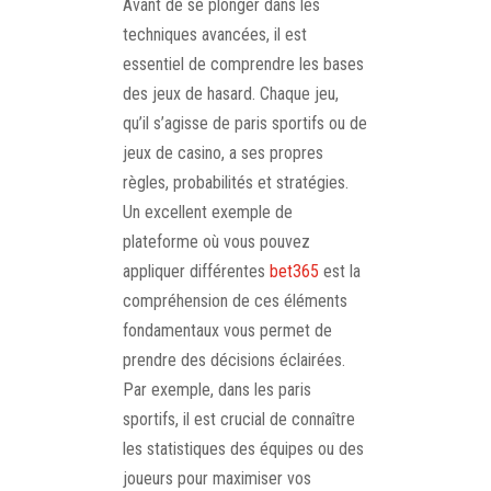
Avant de se plonger dans les
techniques avancées, il est
essentiel de comprendre les bases
des jeux de hasard. Chaque jeu,
qu’il s’agisse de paris sportifs ou de
jeux de casino, a ses propres
règles, probabilités et stratégies.
Un excellent exemple de
plateforme où vous pouvez
appliquer différentes
bet365
est la
compréhension de ces éléments
fondamentaux vous permet de
prendre des décisions éclairées.
Par exemple, dans les paris
sportifs, il est crucial de connaître
les statistiques des équipes ou des
joueurs pour maximiser vos