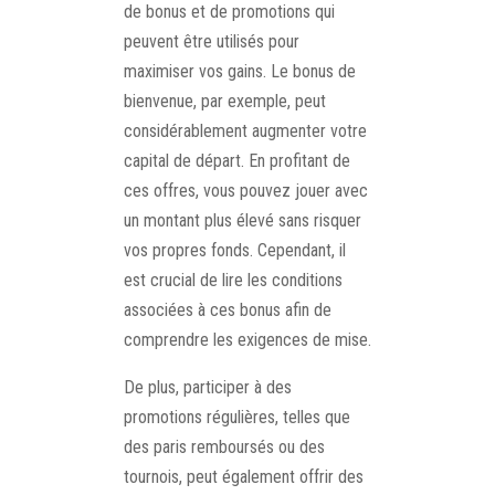
de bonus et de promotions qui
peuvent être utilisés pour
maximiser vos gains. Le bonus de
bienvenue, par exemple, peut
considérablement augmenter votre
capital de départ. En profitant de
ces offres, vous pouvez jouer avec
un montant plus élevé sans risquer
vos propres fonds. Cependant, il
est crucial de lire les conditions
associées à ces bonus afin de
comprendre les exigences de mise.
De plus, participer à des
promotions régulières, telles que
des paris remboursés ou des
tournois, peut également offrir des