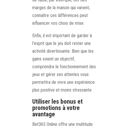
marges de la maison qui varient;
connaître ces différences peut
influencer vos choix de mise.
Enfin, il est important de garder à
l’esprit que le jeu doit rester une
activité divertissante. Bien que les
gains soient un objectif,
comprendre le fonctionnement des
jeux et gérer ses attentes vous
permettra de vivre une expérience
plus positive et moins stressante.
Utiliser les bonus et
promotions à votre
avantage
Bet365 Online offre une multitude