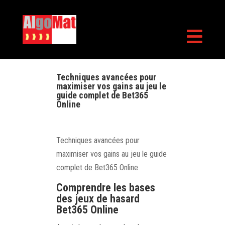

Techniques avancées pour
maximiser vos gains au jeu le
guide complet de Bet365
Online
Techniques avancées pour
maximiser vos gains au jeu le guide
complet de Bet365 Online
Comprendre les bases
des jeux de hasard
Bet365 Online