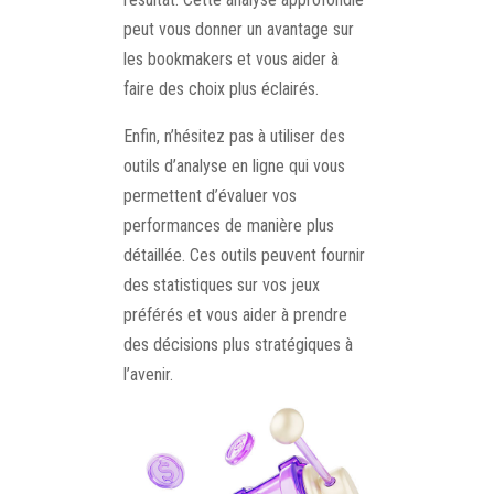
peut vous donner un avantage sur
les bookmakers et vous aider à
faire des choix plus éclairés.
Enfin, n’hésitez pas à utiliser des
outils d’analyse en ligne qui vous
permettent d’évaluer vos
performances de manière plus
détaillée. Ces outils peuvent fournir
des statistiques sur vos jeux
préférés et vous aider à prendre
des décisions plus stratégiques à
l’avenir.