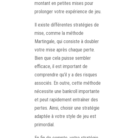
montant en petites mises pour
prolonger votre expérience de jeu.
Il existe différentes stratégies de
mise, comme la méthode
Martingale, qui consiste à doubler
votre mise après chaque perte.
Bien que cela puisse sembler
efficace, il est important de
comprendre qu’il y a des risques
associés. En outre, cette méthode
nécessite une bankroll importante
et peut rapidement entraîner des
pertes. Ainsi, choisir une stratégie
adaptée à votre style de jeu est
primordial.
En fin de compte, votre stratégie