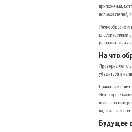
приложения, кот
пользователей, 
Разнообразие иг
классическими с
реальные деньги
На что об
Проверка легальн
убедиться в нали
Сравнение бонус
Некоторые казин
шансы на выигры
надежности пла
Будущее о