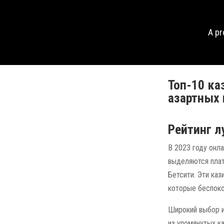
A p
Топ-10 ка
азартных 
Рейтинг л
В 2023 году онл
выделяются плат
Бетсити. Эти каз
которые беспоко
Широкий выбор и
из упомянутых к