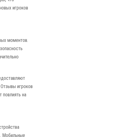
 новых игроков
вых моментов.
езопасность
ачительно
редоставляют
 Отзывы игроков
т повлиять на
стройства
е. Мобильные