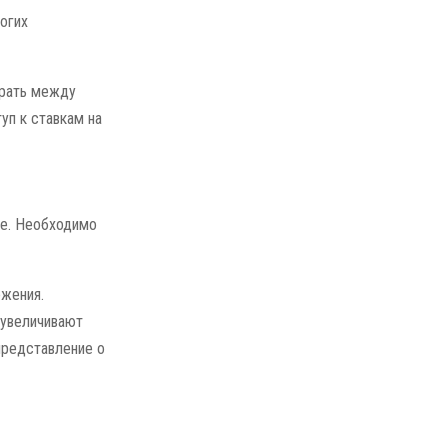
огих
ирать между
уп к ставкам на
ре. Необходимо
ожения.
 увеличивают
представление о