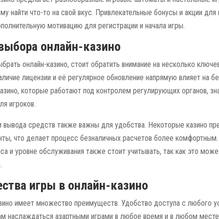
му найти что-то на свой вкус. Привлекательные бонусы и акции для
полнительную мотивацию для регистрации и начала игры.
выбора онлайн-казино
ыбрать онлайн-казино, стоит обратить внимание на несколько ключе
аличие лицензии и её регулярное обновление напрямую влияет на б
Казино, которые работают под контролем регулирующих органов, зн
ля игроков.
 вывода средств также важны для удобства. Некоторые казинο п
нты, что делает процесс безналичных расчетов более комфортным.
са и уровне обслуживания также стоит учитывать, так как это може
.
ства игры в онлайн-казино
азино имеет множество преимуществ. Удобство доступа с любого у
ам наслаждаться азартными играми в любое время и в любом мест