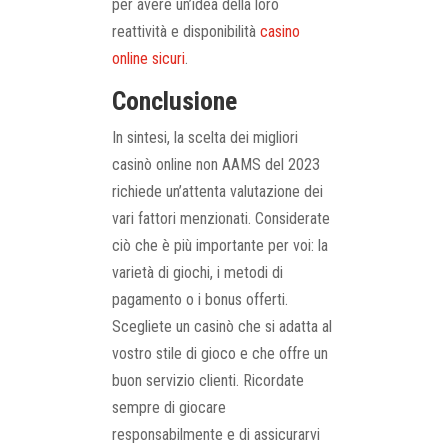
per avere un’idea della loro
reattività e disponibilità
casino
online sicuri
.
Conclusione
In sintesi, la scelta dei migliori
casinò online non AAMS del 2023
richiede un’attenta valutazione dei
vari fattori menzionati. Considerate
ciò che è più importante per voi: la
varietà di giochi, i metodi di
pagamento o i bonus offerti.
Scegliete un casinò che si adatta al
vostro stile di gioco e che offre un
buon servizio clienti. Ricordate
sempre di giocare
responsabilmente e di assicurarvi