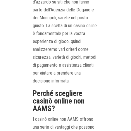
d’azzardo su siti che non fanno
parte dell’Agenzia delle Dogane e
dei Monopoli, sarete nel posto
giusto. La scelta di un casinò online
è fondamentale per la vostra
esperienza di gioco, quindi
analizzeremo vari criteri come
sicurezza, varietà di giochi, metodi
di pagamento e assistenza clienti
per aiutare a prendere una
decisione informata.
Perché scegliere
casinò online non
AAMS?
I casinò online non AAMS offrono
una serie di vantaggi che possono