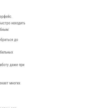
терфейс.
быстро находить
обным:
обраться до
обильных
аботу даже при
екает многих