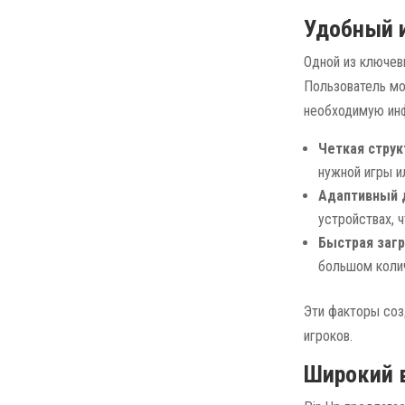
Удобный и
Одной из ключев
Пользователь мо
необходимую инф
Четкая струк
нужной игры и
Адаптивный 
устройствах, 
Быстрая загр
большом колич
Эти факторы соз
игроков.
Широкий в