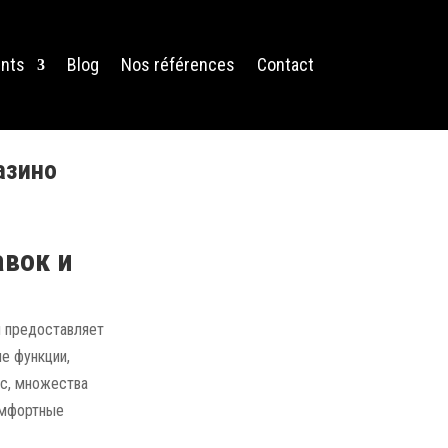
nts
Blog
Nos références
Contact
азино
авок и
я предоставляет
е функции,
йс, множества
омфортные