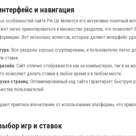
нтерфейс и навигация
ых особенностей сайта Pin Up является его интуитивно понятный ин
жет легко ориентироваться в множестве разделов, что позволяет 
ормацию. Вот несколько аспектов, которые делают интерфейс уд
тура:
Все разделы хорошо сгруппированы, и пользователю легко д
ли ставки.
дизайн:
Сайт отлично отображается как на компьютерах, так и на м
что позволяет делать ставки в любое время и в любом месте.
узка страниц:
Оптимизированный код сайта гарантирует быструю р
естве пользователей.
дают приятное впечатление от использования платформы, что привл
ыбор игр и ставок