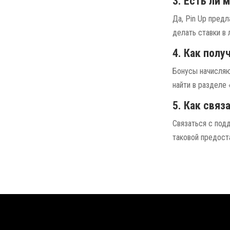
3. Есть ли 
Да, Pin Up пред
делать ставки в
4. Как полу
Бонусы начисляю
найти в разделе «
5. Как связ
Связаться с подд
таковой предост