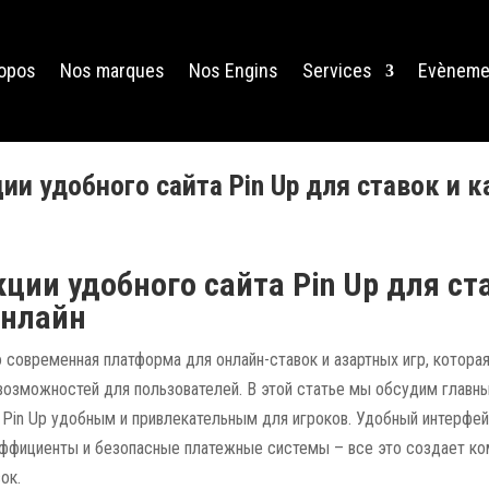
ropos
Nos marques
Nos Engins
Services
Evèneme
ии удобного сайта Pin Up для ставок и к
ции удобного сайта Pin Up для ст
онлайн
о современная платформа для онлайн-ставок и азартных игр, котора
возможностей для пользователей. В этой статье мы обсудим главны
Pin Up удобным и привлекательным для игроков. Удобный интерфе
эффициенты и безопасные платежные системы – все это создает к
ок.