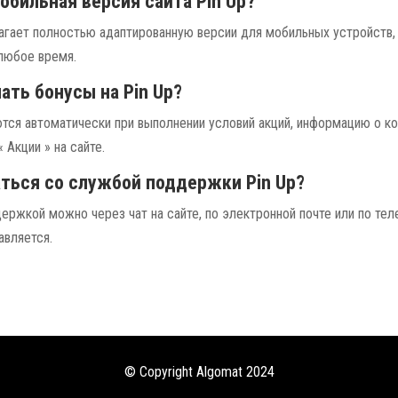
мобильная версия сайта Pin Up?
лагает полностью адаптированную версии для мобильных устройств,
 любое время.
чать бонусы на Pin Up?
тся автоматически при выполнении условий акций, информацию о 
 Акции » на сайте.
аться со службой поддержки Pin Up?
ержкой можно через чат на сайте, по электронной почте или по тел
авляется.
© Copyright Algomat 2024