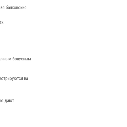
ая банковские
ах.
ленным бонусным
истрируются на
ые дают