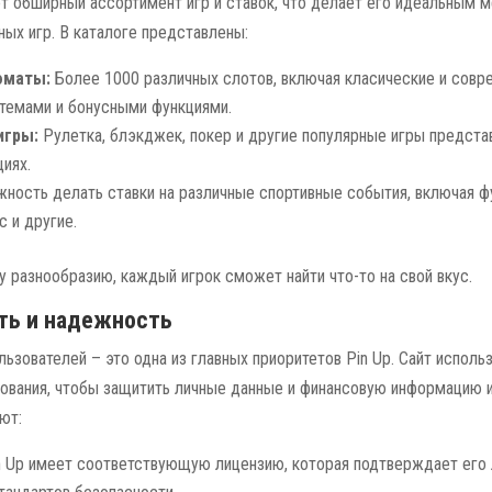
ет обширный ассортимент игр и ставок, что делает его идеальным 
ных игр. В каталоге представлены:
оматы:
Более 1000 различных слотов, включая класические и совр
темами и бонусными функциями.
игры:
Рулетка, блэкджек, покер и другие популярные игры предста
иях.
ность делать ставки на различные спортивные события, включая ф
с и другие.
у разнообразию, каждый игрок сможет найти что-то на свой вкус.
ть и надежность
ьзователей – это одна из главных приоритетов Pin Up. Сайт исполь
ования, чтобы защитить личные данные и финансовую информацию 
ют:
 Up имеет соответствующую лицензию, которая подтверждает его 