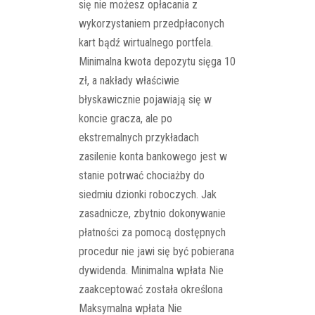
się nie możesz opłacania z
wykorzystaniem przedpłaconych
kart bądź wirtualnego portfela.
Minimalna kwota depozytu sięga 10
zł, a nakłady właściwie
błyskawicznie pojawiają się w
koncie gracza, ale po
ekstremalnych przykładach
zasilenie konta bankowego jest w
stanie potrwać chociażby do
siedmiu dzionki roboczych. Jak
zasadnicze, zbytnio dokonywanie
płatności za pomocą dostępnych
procedur nie jawi się być pobierana
dywidenda. Minimalna wpłata Nie
zaakceptować została określona
Maksymalna wpłata Nie