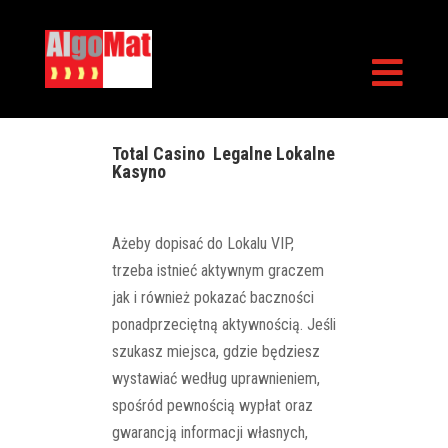

Total Casino ️ Legalne Lokalne
Kasyno
Ażeby dopisać do Lokalu VIP,
trzeba istnieć aktywnym graczem
jak i również pokazać baczności
ponadprzeciętną aktywnością. Jeśli
szukasz miejsca, gdzie będziesz
wystawiać według uprawnieniem,
spośród pewnością wypłat oraz
gwarancją informacji własnych,