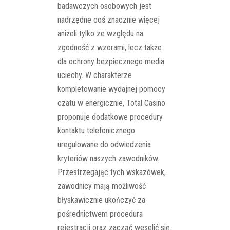
badawczych osobowych jest
nadrzędne coś znacznie więcej
aniżeli tylko ze względu na
zgodność z wzorami, lecz także
dla ochrony bezpiecznego media
uciechy. W charakterze
kompletowanie wydajnej pomocy
czatu w energicznie, Total Casino
proponuje dodatkowe procedury
kontaktu telefonicznego
uregulowane do odwiedzenia
kryteriów naszych zawodników.
Przestrzegając tych wskazówek,
zawodnicy mają możliwość
błyskawicznie ukończyć za
pośrednictwem procedura
rejestracji oraz zacząć weselić się