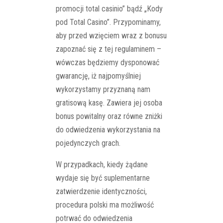
promocji total casinio” bądź „Kody
pod Total Casino”. Przypominamy,
aby przed wzięciem wraz z bonusu
zapoznać się z tej regulaminem –
wówczas będziemy dysponować
gwarancję, iż najpomyślniej
wykorzystamy przyznaną nam
gratisową kasę. Zawiera jej osoba
bonus powitalny oraz równe zniżki
do odwiedzenia wykorzystania na
pojedynczych grach.
W przypadkach, kiedy żądane
wydaje się być suplementarne
zatwierdzenie identyczności,
procedura polski ma możliwość
potrwać do odwiedzenia