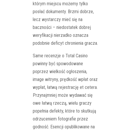
którym miejscu możemy tylko
posłać dokumenty. Brzmi dobrze,
lecz wystarczy mieć się na
baczności – niedostatek dobrej
weryfikacji nierzadko oznacza
podobnie deficyt chronienia gracza.
Same recenzje o Total Casino
powinny być spowodowane
poprzez wielkość ogłoszenia,
image witryny, prędkość wpłat oraz
wypłat, łatwą rejestrację et cetera.
Przynajmniej może wydawać się
owe łatwą rzeczą, wielu graczy
popełnia defekty, które to skutkują
odrzuceniem fotografie przez
godność. Esencji opublikowane na