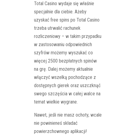
Total Casino wydaje się właśnie
specjalnie dla ciebie. Ażeby
uzyskać free spins po Total Casino
trzeba utrwalić rachunek
rozliczeniowy – w takim przypadku
w zastosowaniu odpowiednich
szyfrów możemy wyszukać co
więcej 2500 bezpłatnych spinów
na grę. Dalej możemy aktualnie
włączyć wszelką pochodzące z
dostępnych gierek oraz uszczknąć
swego szczęścia w całej walce na
temat wielkie wygrane.
Nawet, jeśli nie masz ochoty, wcale
nie powinieneś składać
powierzchownego aplikacji!