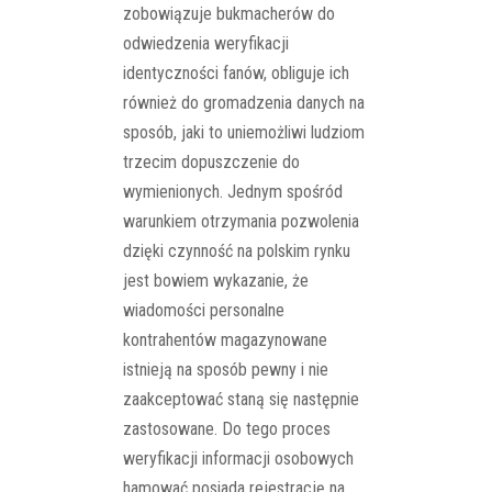
zobowiązuje bukmacherów do
odwiedzenia weryfikacji
identyczności fanów, obliguje ich
również do gromadzenia danych na
sposób, jaki to uniemożliwi ludziom
trzecim dopuszczenie do
wymienionych. Jednym spośród
warunkiem otrzymania pozwolenia
dzięki czynność na polskim rynku
jest bowiem wykazanie, że
wiadomości personalne
kontrahentów magazynowane
istnieją na sposób pewny i nie
zaakceptować staną się następnie
zastosowane. Do tego proces
weryfikacji informacji osobowych
hamować posiada rejestrację na