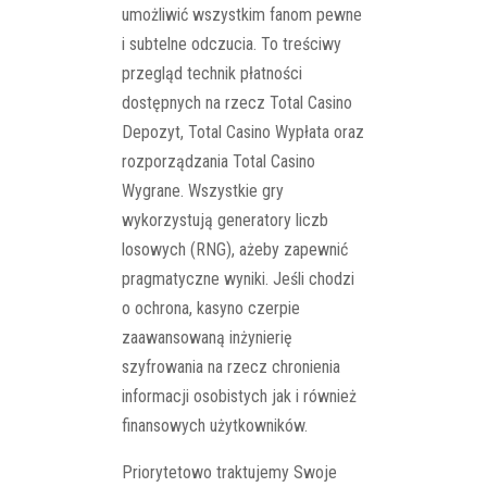
umożliwić wszystkim fanom pewne
i subtelne odczucia. To treściwy
przegląd technik płatności
dostępnych na rzecz Total Casino
Depozyt, Total Casino Wypłata oraz
rozporządzania Total Casino
Wygrane. Wszystkie gry
wykorzystują generatory liczb
losowych (RNG), ażeby zapewnić
pragmatyczne wyniki. Jeśli chodzi
o ochrona, kasyno czerpie
zaawansowaną inżynierię
szyfrowania na rzecz chronienia
informacji osobistych jak i również
finansowych użytkowników.
Priorytetowo traktujemy Swoje