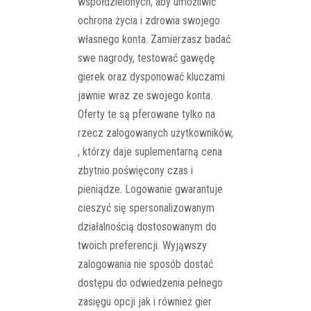
współdzielonych, aby umożliwić
ochrona życia i zdrowia swojego
własnego konta. Zamierzasz badać
swe nagrody, testować gawędę
gierek oraz dysponować kluczami
jawnie wraz ze swojego konta.
Oferty te są pferowane tylko na
rzecz zalogowanych użytkowników,
, którzy daje suplementarną cena
zbytnio poświęcony czas i
pieniądze. Logowanie gwarantuje
cieszyć się spersonalizowanym
działalnością dostosowanym do
twoich preferencji. Wyjąwszy
zalogowania nie sposób dostać
dostępu do odwiedzenia pełnego
zasięgu opcji jak i również gier