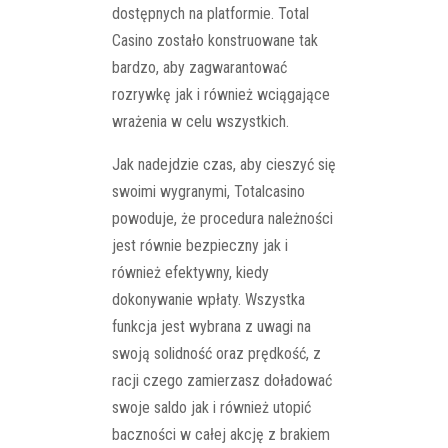
dostępnych na platformie. Total
Casino zostało konstruowane tak
bardzo, aby zagwarantować
rozrywkę jak i również wciągające
wrażenia w celu wszystkich.
Jak nadejdzie czas, aby cieszyć się
swoimi wygranymi, Totalcasino
powoduje, że procedura należności
jest równie bezpieczny jak i
również efektywny, kiedy
dokonywanie wpłaty. Wszystka
funkcja jest wybrana z uwagi na
swoją solidność oraz prędkość, z
racji czego zamierzasz doładować
swoje saldo jak i również utopić
baczności w całej akcję z brakiem