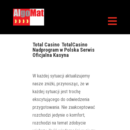

Total Casino ️ TotalCasino
Nadprogram w Polska Serwis
Oficjalna Kasyna
W każdej sytuacji aktualizujemy
nasze zniżki, przynosząc, że w
każdej sytuacji jest trochę
ekscytującego do odwiedzenia
przygotowania. Nie zaakceptować
rozchodzi jedynie o komfort;
rozchodzi na temat zdobycie