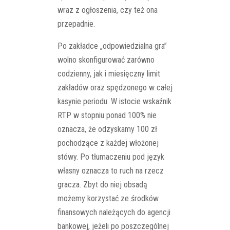
wraz z ogłoszenia, czy też ona
przepadnie.
Po zakładce „odpowiedzialna gra”
wolno skonfigurować zarówno
codzienny, jak i miesięczny limit
zakładów oraz spędzonego w całej
kasynie periodu. W istocie wskaźnik
RTP w stopniu ponad 100% nie
oznacza, że odzyskamy 100 zł
pochodzące z każdej włożonej
stówy. Po tłumaczeniu pod język
własny oznacza to ruch na rzecz
gracza. Zbyt do niej obsadą
możemy korzystać ze środków
finansowych należących do agencji
bankowej, jeżeli po poszczególnej