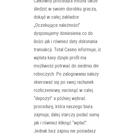
Całkowity procedura można także
śledzić w swoim dorobku gracza,
dokąd w całej zakładce
„Oczekujące należności”
dysponujemy doniesienia co do
ilości jak i również daty dokonania
transakcji. Total Casino informuje, iż
wpłata kasy dzięki profil ma
możliwość potrwać do siedmiu dni
roboczych. Po zalogowaniu należy
skierować się po swej rachunek
rozliczeniowy, nacisnąć w całej
“depozyt” a później wybrać
procedurę, która naszego biura
zajmuje, dalej starczy podać sumę
jak i również kliknąć “wpłać”.
Jednak bez zapisu nie posiadasz