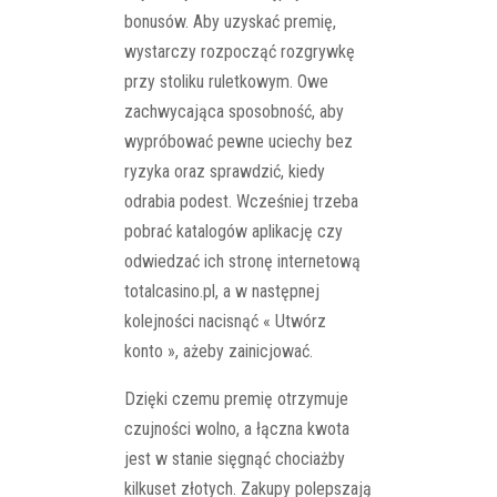
bonusów. Aby uzyskać premię,
wystarczy rozpocząć rozgrywkę
przy stoliku ruletkowym. Owe
zachwycająca sposobność, aby
wypróbować pewne uciechy bez
ryzyka oraz sprawdzić, kiedy
odrabia podest. Wcześniej trzeba
pobrać katalogów aplikację czy
odwiedzać ich stronę internetową
totalcasino.pl, a w następnej
kolejności nacisnąć « Utwórz
konto », ażeby zainicjować.
Dzięki czemu premię otrzymuje
czujności wolno, a łączna kwota
jest w stanie sięgnąć chociażby
kilkuset złotych. Zakupy polepszają