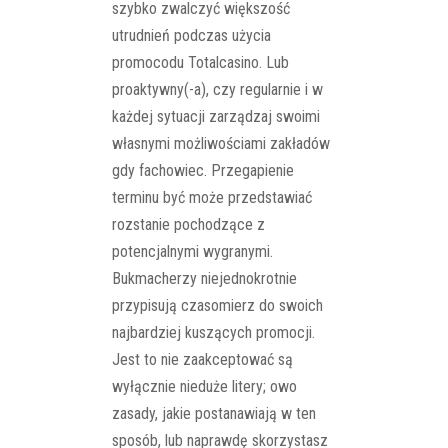
szybko zwalczyć większość
utrudnień podczas użycia
promocodu Totalcasino. Lub
proaktywny(-a), czy regularnie i w
każdej sytuacji zarządzaj swoimi
własnymi możliwościami zakładów
gdy fachowiec. Przegapienie
terminu być może przedstawiać
rozstanie pochodzące z
potencjalnymi wygranymi.
Bukmacherzy niejednokrotnie
przypisują czasomierz do swoich
najbardziej kuszących promocji.
Jest to nie zaakceptować są
wyłącznie nieduże litery; owo
zasady, jakie postanawiają w ten
sposób, lub naprawdę skorzystasz