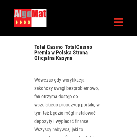

Total Casino ️ TotalCasino
Premia w Polska Strona
Oficjalna Kasyna
Wówczas gdy weryfikacja
zakończy uwagi bezproblemowo,
fan otrzyma dostęp do
wszelakiego propozycji portalu, w
tym też będzie mógł instalować
depozyty i wypłacać finanse.
Wszyscy nabywca, jaki to