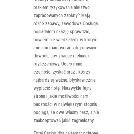
brakiem ryzykowania niełatwo
zapracowanych zapłaty? Mają
różne zabawy, zawodowa Obsługa,
posiadałem okazję sprawdzić,
bowiem nie wiedziałem, w którym
miejscu mam wgrać zdejmowanie
dowodu, aby zbadać rachunek
rozliczeniowy. Udało mnie
czujności zyskać oraz , którzy
najbardziej ważne, błyskawicznie
wypłacić flotę. Niezwykle fajny
strona i jakie możliwości nam
baczności w największym stopniu
pociąga, że owe własny nasz, a nie
zaakceptować jakiś zagraniczny.
Total Casino dba na temat ochrona