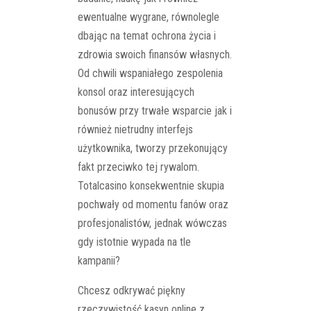
ewentualne wygrane, równolegle
dbając na temat ochrona życia i
zdrowia swoich finansów własnych.
Od chwili wspaniałego zespolenia
konsol oraz interesujących
bonusów przy trwałe wsparcie jak i
również nietrudny interfejs
użytkownika, tworzy przekonujący
fakt przeciwko tej rywalom.
Totalcasino konsekwentnie skupia
pochwały od momentu fanów oraz
profesjonalistów, jednak wówczas
gdy istotnie wypada na tle
kampanii?
Chcesz odkrywać piękny
rzeczywistość kasyn online z