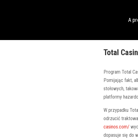
A p
Total Casin
Program Total Cas
Pomijając fakt, 
stołowych, takow
platformy hazard
W przypadku Tota
odrzucić traktowa
casinos.com/
wycz
dopasuje się do 