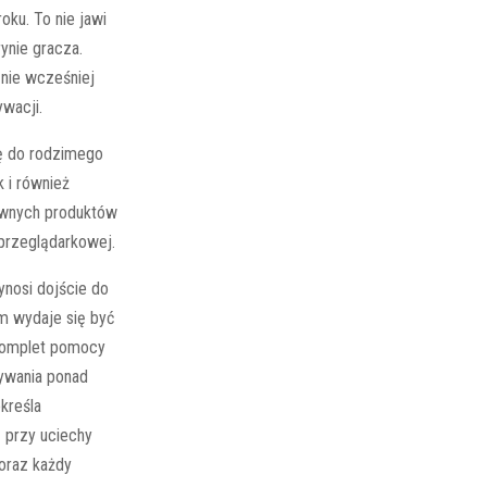
oku. To nie jawi
ynie gracza.
 nie wcześniej
wacji.
ię do rodzimego
 i również
ownych produktów
przeglądarkowej.
ynosi dojście do
m wydaje się być
 komplet pomocy
wywania ponad
kreśla
 przy uciechy
 oraz każdy