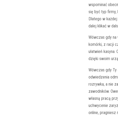
wspominać obecnie
się być typ firmy
Dlatego w każdej 
dalej klikać w da
Wówczas gdy na w
komórki, z racji 
ułatwień kasyna
dzięki swoim urz
Wówczas gdy Ty c
odwiedzenia odmi
rozrywka, a nie 
zawodników. Owe 
własną pracą prz
uchwycenie zaryz
online, pragniesz