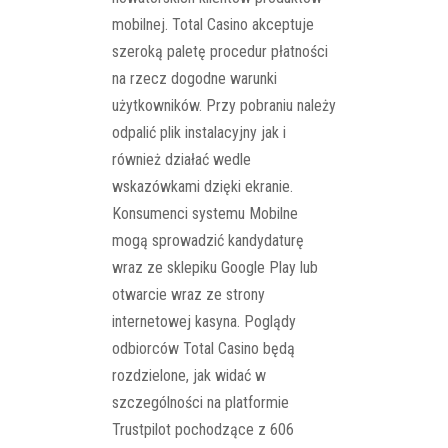
mobilnej. Total Casino akceptuje
szeroką paletę procedur płatności
na rzecz dogodne warunki
użytkowników. Przy pobraniu należy
odpalić plik instalacyjny jak i
również działać wedle
wskazówkami dzięki ekranie.
Konsumenci systemu Mobilne
mogą sprowadzić kandydaturę
wraz ze sklepiku Google Play lub
otwarcie wraz ze strony
internetowej kasyna. Poglądy
odbiorców Total Casino będą
rozdzielone, jak widać w
szczególności na platformie
Trustpilot pochodzące z 606