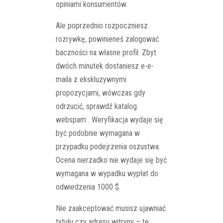
opiniami konsumentów.
Ale poprzednio rozpoczniesz
rozrywkę, powinieneś zalogować
baczności na własne profil. Zbyt
dwóch minutek dostaniesz e-e-
maila z ekskluzywnymi
propozycjami, wówczas gdy
odrzucić, sprawdź katalog
webspam . Weryfikacja wydaje się
być podobnie wymagana w
przypadku podejrzenia oszustwa.
Ocena nierzadko nie wydaje się być
wymagana w wypadku wypłat do
odwiedzenia 1000 $.
Nie zaakceptować musisz ujawniać
tytułu czy adresu witryny – te