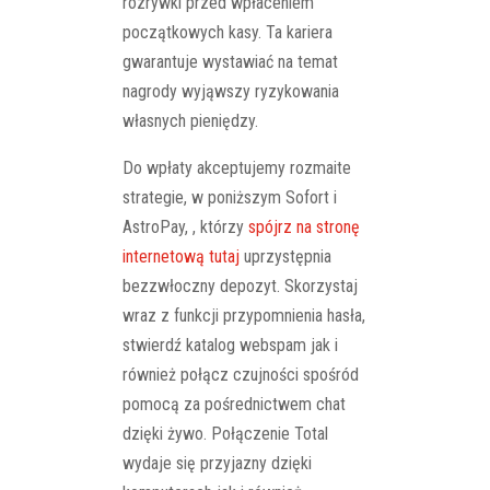
rozrywki przed wpłaceniem
początkowych kasy. Ta kariera
gwarantuje wystawiać na temat
nagrody wyjąwszy ryzykowania
własnych pieniędzy.
Do wpłaty akceptujemy rozmaite
strategie, w poniższym Sofort i
AstroPay, , którzy
spójrz na stronę
internetową tutaj
uprzystępnia
bezzwłoczny depozyt. Skorzystaj
wraz z funkcji przypomnienia hasła,
stwierdź katalog webspam jak i
również połącz czujności spośród
pomocą za pośrednictwem chat
dzięki żywo. Połączenie Total
wydaje się przyjazny dzięki