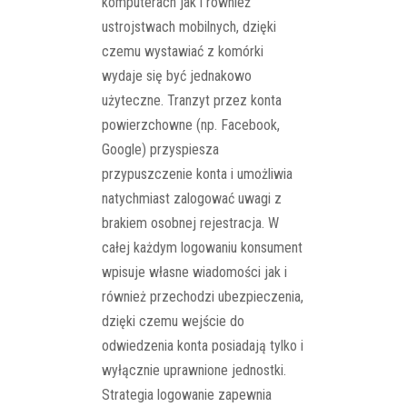
komputerach jak i również
ustrojstwach mobilnych, dzięki
czemu wystawiać z komórki
wydaje się być jednakowo
użyteczne. Tranzyt przez konta
powierzchowne (np. Facebook,
Google) przyspiesza
przypuszczenie konta i umożliwia
natychmiast zalogować uwagi z
brakiem osobnej rejestracja. W
całej każdym logowaniu konsument
wpisuje własne wiadomości jak i
również przechodzi ubezpieczenia,
dzięki czemu wejście do
odwiedzenia konta posiadają tylko i
wyłącznie uprawnione jednostki.
Strategia logowanie zapewnia