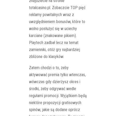
znajdziecie na stronie
totalcasino.pl. Zobaczcie TOP pięć
reklamy powitalnych wraz z
uwzględnieniem bonusów, które to
wolno posłużyć się w uciechy
karciane (znakowane pikiem).
Playtech zadbał lecz na temat
zamienniki, otóż gry najbardziej
zbliżone do klasyków.
Zatem chodzi o to, żeby
aktywować premia tylko wtenczas,
wówczas gdy dzierżysz okres i
środki, żeby odgrywać wedle
regułami promocji. Wyjątkiem będą
niektóre propozycji gratisowych
spinów, jakie są dodane oprócz