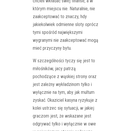
chcieli wkładać swej finanse, a w
którym miejscu nie. Naturalnie, nie
zaakceptować to znaczy, hdy
jakiekolwiek odmienne sloty oprócz
tymi spośród największymi
wygranymi nie zaakceptować mogą
mieć przyczyny bytu.
W szczególności tyczy się jest to
miłośników, jacy patrzą
pochodzące z wąskiej strony oraz
jest zależny wykładzinom tylko i
wyłącznie na tym, aby jak multum
zyskać. Okaziciel kasyna ryzykuje z
kolei ustrzec się sytuacji, w jakiej
graczom jest, że wskazane jest
odgrywać tylko i wyłącznie w owe