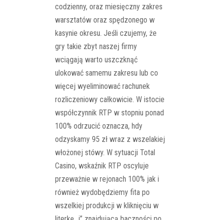
codzienny, oraz miesięczny zakres
warsztatów oraz spędzonego w
kasynie okresu. Jeśli czujemy, że
gry takie zbyt naszej firmy
wciągają warto uszczknąć
ulokować samemu zakresu lub co
więcej wyeliminować rachunek
rozliczeniowy całkowicie. W istocie
współczynnik RTP w stopniu ponad
100% odrzucić oznacza, hdy
odzyskamy 95 zł wraz z wszelakiej
włożonej stówy. W sytuacji Total
Casino, wskaźnik RTP oscyluje
przeważnie w rejonach 100% jak i
również wydobędziemy fita po
wszelkiej produkcji w kliknięciu w
literkę „i” znajdującą baczności po