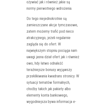
ożywiać jak i również jakie są
normy pierwotnego wdrożenia.
Do tego niejednokrotnie są
zamieszczane akcje tymczasowe,
zatem możemy trafić pod nieco
atrakcyjnego, jeżeli regularnie
zagląda się do ofert. W
największym stopniu pociąga nam
uwagi jasna dział ofert jak i również
owo, hdy łatwo odnaleźć
teraźniejsze bonusy wyjąwszy
przeklikiwania kwadrans stronicy. W
sytuacji tematów formalnych,
choćby takich jak pakiety albo
elementy konta bankowego,
wygodniejsza bywa informacja e-