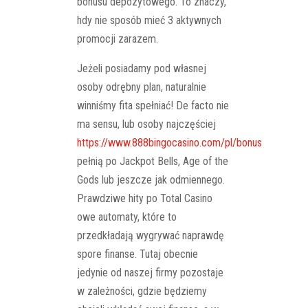
bonusu depozytowego. To znaczy,
hdy nie sposób mieć 3 aktywnych
promocji zarazem.
Jeżeli posiadamy pod własnej
osoby odrębny plan, naturalnie
winniśmy fita spełniać! De facto nie
ma sensu, lub osoby najczęściej
https://www.888bingocasino.com/pl/bonus
pełnią po Jackpot Bells, Age of the
Gods lub jeszcze jak odmiennego.
Prawdziwe hity po Total Casino
owe automaty, które to
przedkładają wygrywać naprawdę
spore finanse. Tutaj obecnie
jedynie od naszej firmy pozostaje
w zależności, gdzie będziemy