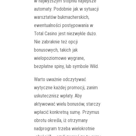
w najwyższym stopniu najlepsze
automaty. Podobnie jak w sytuacji
warsztatów bukmacherskich,
ewentualności postępowania w
Total Casino jest niezwykle dużo.
Nie zabraknie też opcji
bonusowych, takich jak
wielopoziomowe wygrane,
bezpłatne spiny, lub symbole Wild.
Warto uważnie odczytywać
wytyczne każdej promocji, zanim
uskutecznisz wpłaty. Aby
aktywować wielu bonusów, starczy
wpłacić konkretną sumę. Przymus
obrotu określa, iż otrzymany
nadprogram trzeba wielokrotnie