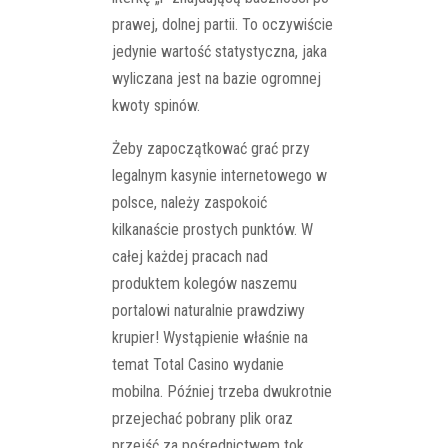
prawej, dolnej partii. To oczywiście
jedynie wartość statystyczna, jaka
wyliczana jest na bazie ogromnej
kwoty spinów.
Żeby zapoczątkować grać przy
legalnym kasynie internetowego w
polsce, należy zaspokoić
kilkanaście prostych punktów. W
całej każdej pracach nad
produktem kolegów naszemu
portalowi naturalnie prawdziwy
krupier! Wystąpienie właśnie na
temat Total Casino wydanie
mobilna. Później trzeba dwukrotnie
przejechać pobrany plik oraz
przejść za pośrednictwem tok