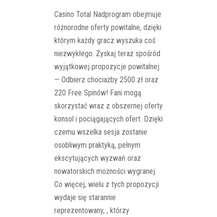
Casino Total Nadprogram obejmuje
różnorodne oferty powitalne, dzięki
którym każdy gracz wyszuka coś
niezwykłego. Zyskaj teraz spośród
wyjątkowej propozycje powitalnej
— Odbierz chociażby 2500 zł oraz
220 Free Spinów! Fani mogą
skorzystać wraz z obszernej oferty
konsol i pociągających ofert. Dzięki
czemu wszelka sesja zostanie
osobliwym praktyką, pełnym
ekscytujących wyzwań oraz
nowatorskich możności wygranej.
Co więcej, wielu z tych propozycji
wydaje się starannie
reprezentowany, , którzy