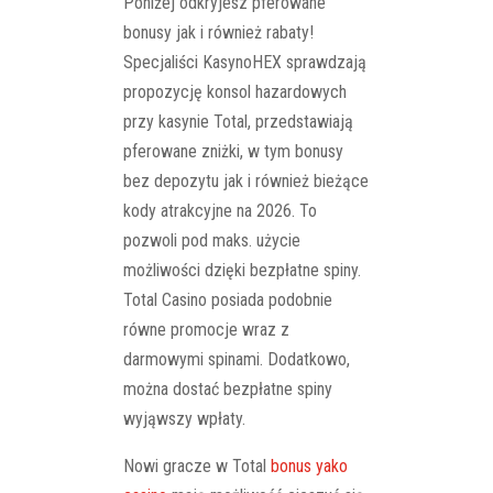
Poniżej odkryjesz pferowane
bonusy jak i również rabaty!
Specjaliści KasynoHEX sprawdzają
propozycję konsol hazardowych
przy kasynie Total, przedstawiają
pferowane zniżki, w tym bonusy
bez depozytu jak i również bieżące
kody atrakcyjne na 2026. To
pozwoli pod maks. użycie
możliwości dzięki bezpłatne spiny.
Total Casino posiada podobnie
równe promocje wraz z
darmowymi spinami. Dodatkowo,
można dostać bezpłatne spiny
wyjąwszy wpłaty.
Nowi gracze w Total
bonus yako