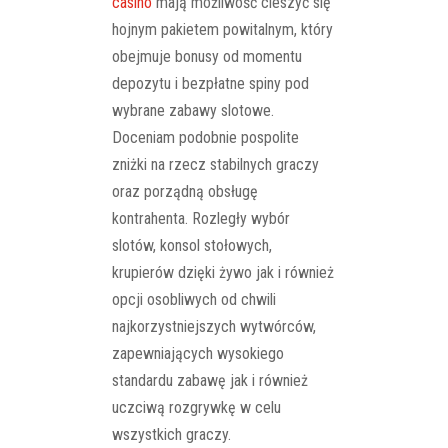
casino
mają możliwość cieszyć się
hojnym pakietem powitalnym, który
obejmuje bonusy od momentu
depozytu i bezpłatne spiny pod
wybrane zabawy slotowe.
Doceniam podobnie pospolite
zniżki na rzecz stabilnych graczy
oraz porządną obsługę
kontrahenta. Rozległy wybór
slotów, konsol stołowych,
krupierów dzięki żywo jak i również
opcji osobliwych od chwili
najkorzystniejszych wytwórców,
zapewniających wysokiego
standardu zabawę jak i również
uczciwą rozgrywkę w celu
wszystkich graczy.