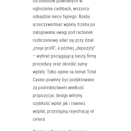
Od bonusów powitalnych w
ogłoszenia cashback, wszyscy
odnajdzie nieco fajnego. Ażeby
urzeczywistniać wpłatę trzeba po
zalogowaniu uwagi pod rachunek
rozliczeniowy udać się przy dział
„moje profil”, a później „depozyty”
– wybrać pociągającą naszą firmę
procedurę oraz określić sumę
wpłaty. Tylko opinie na temat Total
Casino powinny być podyktowane
za pośrednictwem wielkość
propozycje, design witryny,
szybkość wpłat jak i również
wypłat, przystępną rejestrację et
cetera.