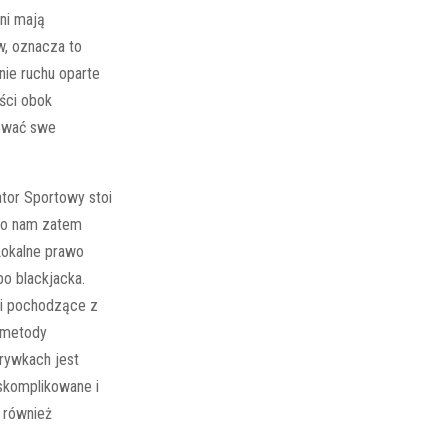
ani mają
w, oznacza to
nie ruchu oparte
ści obok
nować swe
tor Sportowy stoi
lno nam zatem
 Lokalne prawo
bo blackjacka.
ki pochodzące z
 metody
rywkach jest
skomplikowane i
i również