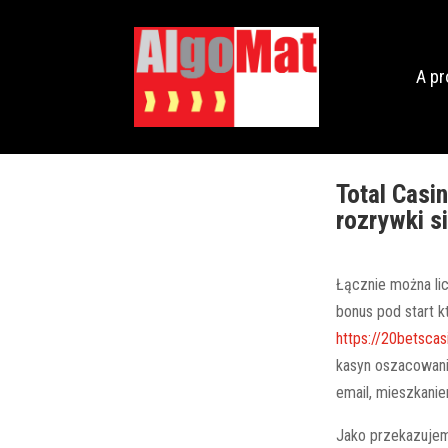
A p
Total Casin
rozrywki s
Łącznie można lic
bonus pod start k
https://20betscasi
kasyn oszacowani
email, mieszkanie
Jako przekazujem