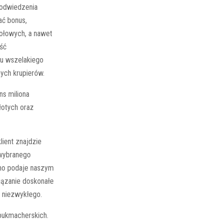
 odwiedzenia
ać bonus,
ołowych, a nawet
ść
su wszelakiego
ych krupierów.
s miliona
łotych oraz
lient znajdzie
 wybranego
yno podaje naszym
iązanie doskonałe
k niezwykłego.
bukmacherskich.