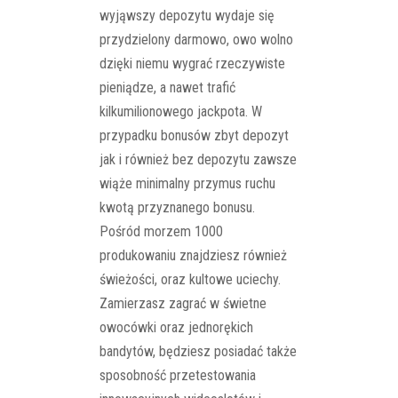
wyjąwszy depozytu wydaje się
przydzielony darmowo, owo wolno
dzięki niemu wygrać rzeczywiste
pieniądze, a nawet trafić
kilkumilionowego jackpota. W
przypadku bonusów zbyt depozyt
jak i również bez depozytu zawsze
wiąże minimalny przymus ruchu
kwotą przyznanego bonusu.
Pośród morzem 1000
produkowaniu znajdziesz również
świeżości, oraz kultowe uciechy.
Zamierzasz zagrać w świetne
owocówki oraz jednorękich
bandytów, będziesz posiadać także
sposobność przetestowania