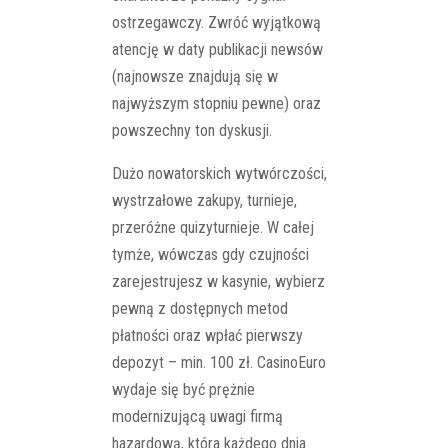
ostrzegawczy. Zwróć wyjątkową
atencję w daty publikacji newsów
(najnowsze znajdują się w
najwyższym stopniu pewne) oraz
powszechny ton dyskusji.
Dużo nowatorskich wytwórczości,
wystrzałowe zakupy, turnieje,
przeróżne quizyturnieje. W całej
tymże, wówczas gdy czujności
zarejestrujesz w kasynie, wybierz
pewną z dostępnych metod
płatności oraz wpłać pierwszy
depozyt – min. 100 zł. CasinoEuro
wydaje się być prężnie
modernizującą uwagi firmą
hazardową, która każdego dnia