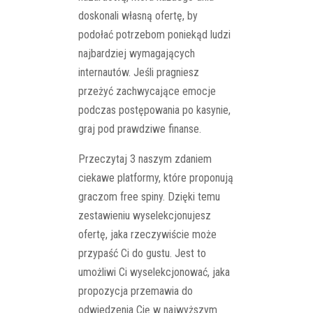
doskonali własną ofertę, by
podołać potrzebom poniekąd ludzi
najbardziej wymagających
internautów. Jeśli pragniesz
przeżyć zachwycające emocje
podczas postępowania po kasynie,
graj pod prawdziwe finanse.
Przeczytaj 3 naszym zdaniem
ciekawe platformy, które proponują
graczom free spiny. Dzięki temu
zestawieniu wyselekcjonujesz
ofertę, jaka rzeczywiście może
przypaść Ci do gustu. Jest to
umożliwi Ci wyselekcjonować, jaka
propozycja przemawia do
odwiedzenia Cię w najwyższym