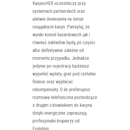
KasynoHEX uczestniczy przy
systemach partnerskich oraz
ułatwia doniesienia na temat
osiągalnych kasyn. Pamiętaj, że
wyniki konsol hazardowych jak i
również zakładów będą po części
albo definitywnie zależne od
momentu przypadku. Jednakże
jedynie po rejestracji będziesz
wypełnić wpłaty, grać pod rzetelne
finanse oraz wypłacać
rekompensaty. O ile preferujesz
rozmowa telefoniczna pochodzące
z drugim człowiekiem do kasyna
dzięki energicznie zapraszają
profesjonalni krupierzy od
Evolution.