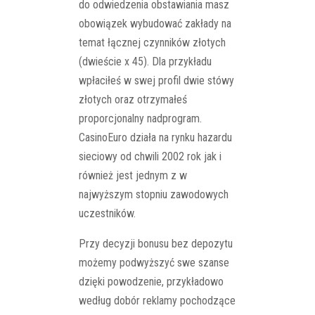
do odwiedzenia obstawiania masz
obowiązek wybudować zakłady na
temat łącznej czynników złotych
(dwieście x 45). Dla przykładu
wpłaciłeś w swej profil dwie stówy
złotych oraz otrzymałeś
proporcjonalny nadprogram.
CasinoEuro działa na rynku hazardu
sieciowy od chwili 2002 rok jak i
również jest jednym z w
najwyższym stopniu zawodowych
uczestników.
Przy decyzji bonusu bez depozytu
możemy podwyższyć swe szanse
dzięki powodzenie, przykładowo
według dobór reklamy pochodzące