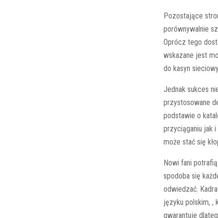
Pozostające stro
porównywalnie szy
Oprócz tego dost
wskazane jest moż
do kasyn sieciowyc
Jednak sukces nie
przystosowane de
podstawie o kata
przyciąganiu jak
może stać się kło
Nowi fani potrafi
spodoba się każde
odwiedzać. Kadra
języku polskim, , 
gwarantuje dlateg