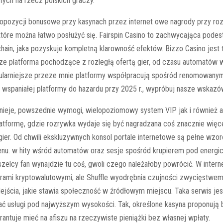
nych na rzecz polskich graczy.
propozycji bonusowe przy kasynach przez internet owe nagrody przy r
które można łatwo posłużyć się. Fairspin Casino to zachwycająca podes
chain, jaka pozyskuje kompletną klarowność efektów. Bizzo Casino jest 
ze platforma pochodzące z rozległą ofertą gier, od czasu automatów 
ularniejsze przeze mnie platformy współpracują spośród renomowanym
 wspaniałej platformy do hazardu przy 2025 r., wypróbuj nasze wskazó
nieje, powszednie wymogi, wielopoziomowy system VIP jak i również 
tformę, gdzie rozrywka wydaje się być nagradzana coś znacznie więcej
ier. Od chwili ekskluzywnych konsol portale internetowe są pełne wzor
enu. w hity wśród automatów oraz sesje spośród krupierem pod energic
lcy fan wynajdzie tu coś, gwoli czego należałoby powrócić. W interne
rami kryptowalutowymi, ale Shuffle wyodrębnia czujności zwycięstwem 
dejścia, jakie stawia społeczność w źródłowym miejscu. Taka serwis jes
ć usługi pod najwyższym wysokości. Tak, określone kasyna proponują
antuje mieć na afiszu na rzeczywiste pieniążki bez własnej wpłaty.