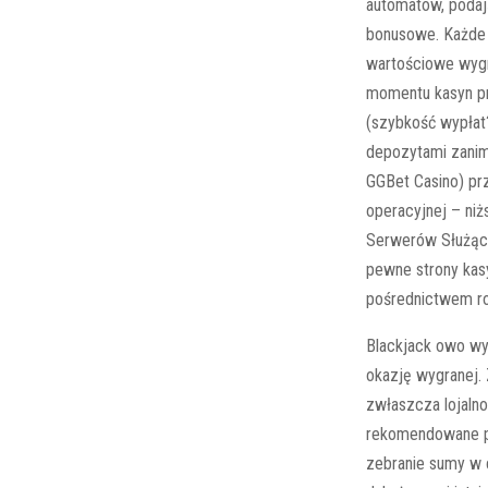
automatów, podają
bonusowe. Każde 
wartościowe wygr
momentu kasyn pr
(szybkość wypłat?
depozytami zanim
GGBet Casino) prz
operacyjnej – ni
Serwerów Służąc
pewne strony kas
pośrednictwem r
Blackjack owo wy
okazję wygranej. 
zwłaszcza lojalno
rekomendowane pr
zebranie sumy w 