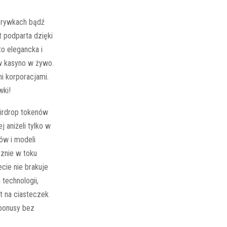
ozrywkach bądź
t podparta dzięki
to elegancka i
w kasyno w żywo.
i korporacjami.
wki!
airdrop tokenów
 aniżeli tylko w
ów i modeli
znie w toku
cie nie brakuje
technologii,
t na ciasteczek
 bonusy bez