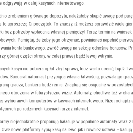
le odgrywają w całej kasynach internetowego.
nio zrobieniem głównego depozytu, należałoby skupić uwagę pod par
 to uproszczą Ci początek. To znaczy, iż możesz sprawdzić wielu gier
ki bez potrzeby wpłacania własnej pieniędzy! Teraz termin na wniosek
bowych. Pamiętaj, że żeby jego otrzymać, powinieneś napełnić pierwsz
wania konta bankowego, zwróć uwagę na sekcję odnośnie bonusów. P
przy górnej części strony, w całej prawej bądź lewej witrynie.
anych kasyn nie pobiera opłat zbyt sprawy, lecz warto ocenić, bądź Twó
dów. Baccarat natomiast przyciąga własna łatwością, pozwalając gra
graną gracza, bankiera bądź remis. Znajdują się osiągalne w pozostał
ego otoczenia w futurystyczne wizje. Automaty, chodliwe też w charak
iej wybieranych komputerów w kasynach internetowego. Niżej odnajdzi
stępnych po rodzimych kasynach przez internet.
formy niejednokrotnie proponują hałasuje w popularne automaty wraz z
 Owe nowe platformy sypią kasą na lewo jak i również ustawa – kasują 