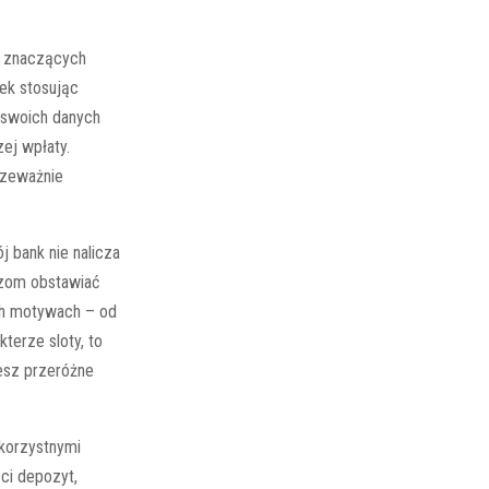
ę znaczących
ek stosując
 swoich danych
ej wpłaty.
rzeważnie
j bank nie nalicza
czom obstawiać
ych motywach – od
terze sloty, to
esz przeróżne
 korzystnymi
ci depozyt,