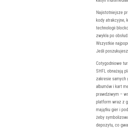
kasyn multimedial
Najistotniejsze 
kody atrakcyjne, 
technologii block
zwykła po obsłud
Wszystkie najpop
Jeśli poszukujesz
Cotygodniowe tur
SHFL obnażają pla
zakresie samych g
albumów i kart m
prawdziwym – wsze
platform wraz z g
majątku gier i po
żeby symbolizowa
depozytu, co gwar