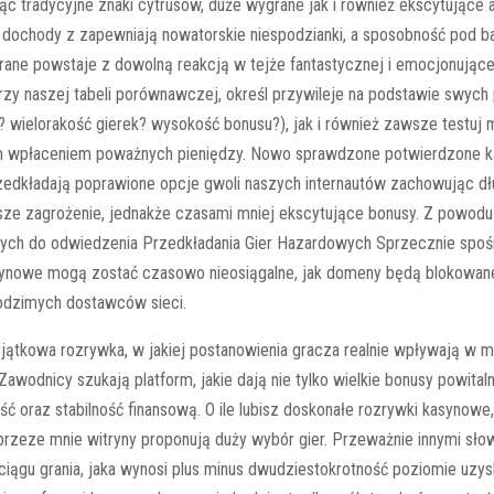
c tradycyjne znaki cytrusów, duże wygrane jak i również ekscytujące 
dochody z zapewniają nowatorskie niespodzianki, a sposobność pod ba
ane powstaje z dowolną reakcją w tejże fantastycznej i emocjonującej
zy naszej tabeli porównawczej, określ przywileje na podstawie swych
 wielorakość gierek? wysokość bonusu?), jak i również zawsze testuj 
 wpłaceniem poważnych pieniędzy. Nowo sprawdzone potwierdzone ka
edkładają poprawione opcje gwoli naszych internautów zachowując dłuż
ższe zagrożenie, jednakże czasami mniej ekscytujące bonusy. Z powod
ych do odwiedzenia Przedkładania Gier Hazardowych Sprzecznie spo
ynowe mogą zostać czasowo nieosiągalne, jak domeny będą blokowan
odzimych dostawców sieci.
jątkowa rozrywka, w jakiej postanowienia gracza realnie wpływają w
Zawodnicy szukają platform, jakie dają nie tylko wielkie bonusy powitaln
ść oraz stabilność finansową. O ile lubisz doskonałe rozrywki kasynowe
zeze mnie witryny proponują duży wybór gier. Przeważnie innymi sł
ciągu grania, jaka wynosi plus minus dwudziestokrotność poziomie uzy