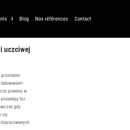
nts
Blog
Nos références
Contact
i uczciwej
 przesłanie
m ładowaniem
racze powinny w
 posiadają też
Wówczas gdy
e się
j dopracowanych