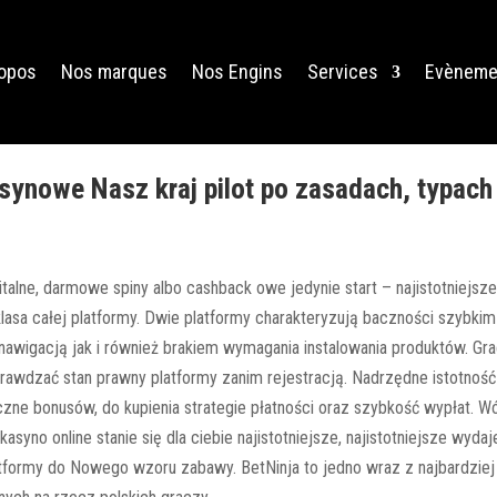
ropos
Nos marques
Nos Engins
Services
Evèneme
synowe Nasz kraj pilot po zasadach, typach 
alne, darmowe spiny albo cashback owe jedynie start – najistotniejsze
lasa całej platformy. Dwie platformy charakteryzują baczności szybki
ą nawigacją jak i również brakiem wymagania instalowania produktów. G
prawdzać stan prawny platformy zanim rejestracją. Nadrzędne istotność
czne bonusów, do kupienia strategie płatności oraz szybkość wypłat. 
kasyno online stanie się dla ciebie najistotniejsze, najistotniejsze wydaj
tformy do Nowego wzoru zabawy. BetNinja to jedno wraz z najbardzie