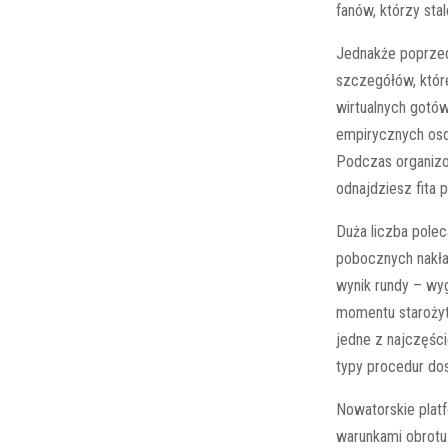
fanów, którzy sta
Jednakże poprzed
szczegółów, które
wirtualnych gotów
empirycznych oso
Podczas organizo
odnajdziesz fita 
Duża liczba polec
pobocznych nakła
wynik rundy – wy
momentu starożytn
jedne z najczęśc
typy procedur do
Nowatorskie plat
warunkami obrotu.