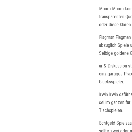
Monro Monro komb
transparenten Quo
oder diese klaren 
Flagman Flagman h
abzuglich Spiele 
Selbige goldene G
ur & Diskussion s
einzigartiges Pra
Glucksspieler.
Irwin Irwin dafür
sei im ganzen fur 
Tischspielen.
Echtgeld Spielsaa
sollte zwei oder