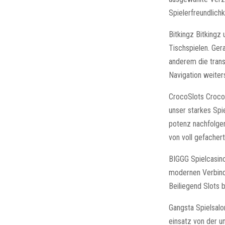
Spielerfreundlichk
Bitkingz Bitkingz
Tischspielen. Ge
anderem die trans
Navigation weiter
CrocoSlots CrocoS
unser starkes Spi
potenz nachfolgen
von voll gefacher
BIGGG Spielcasino
modernen Verbindu
Beiliegend Slots 
Gangsta Spielsalo
einsatz von der u