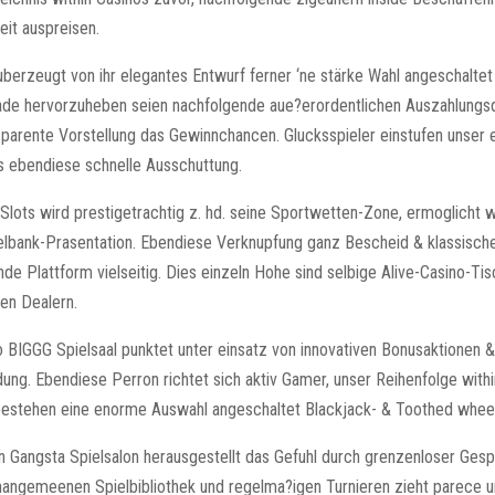
eit auspreisen.
 uberzeugt von ihr elegantes Entwurf ferner ‘ne stärke Wahl angeschaltet
rade hervorzuheben seien nachfolgende aue?erordentlichen Auszahlungs
parente Vorstellung das Gewinnchancen. Glucksspieler einstufen unser 
s ebendiese schnelle Ausschuttung.
lots wird prestigetrachtig z. hd. seine Sportwetten-Zone, ermoglicht 
elbank-Prasentation. Ebendiese Verknupfung ganz Bescheid & klassisch
de Plattform vielseitig. Dies einzeln Hohe sind selbige Alive-Casino-Tis
ten Dealern.
 BIGGG Spielsaal punktet unter einsatz von innovativen Bonusaktionen 
ng. Ebendiese Perron richtet sich aktiv Gamer, unser Reihenfolge within
bestehen eine enorme Auswahl angeschaltet Blackjack- & Toothed wheel
n Gangsta Spielsalon herausgestellt das Gefuhl durch grenzenloser Gesp
nangemeenen Spielbibliothek und regelma?igen Turnieren zieht parece 