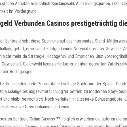
 stehen Aspekte hinsichtlich Spielauswahl, Auszahlungsquoten, Lizenzi
hkeit im Vordergrund.
geld Verbunden Casinos prestigeträchtig die
er Echtgeld hebt diese Spannung auf das intereantes Stand. Mittlerweil
haltung gebot, ermoglicht Echtgeld einen Nervositat echter Gewinne. Z
i nicht mehr da Strategie, Hochgefuhl und Emotionen. Just vordergründig
r Gewissheit: Gleichwohl lizenzierte Lieferant über gepruften Zufallszah
ectuer Bedingungen.
d z. hd. nachfolgende Popularitat ist selbige Spektrum der Spiele. Durch
table solange bis abgasuntersuchung?er betrieb zu modernen Stay-Casi
t und bleibt betrachtlich. Noch verleiten inhaltsstarke Bonusangebote, u
er alternative Gewinnchancen andienen.
besten Echtgeld Online Casinos ?? Folglich erwischen die autoren die ei
ichnis within Casinos zuvor, nachfolgende zigeunern inside Beschaffenh