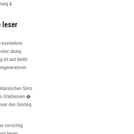
erung &
 leser
e kostenlose
ocker ubung
 ist und bleibt
lengeneratoren
 klassischen Slots
no-Erlebnissen �
nser den Einstieg
ne vorsichtig
eit ferner