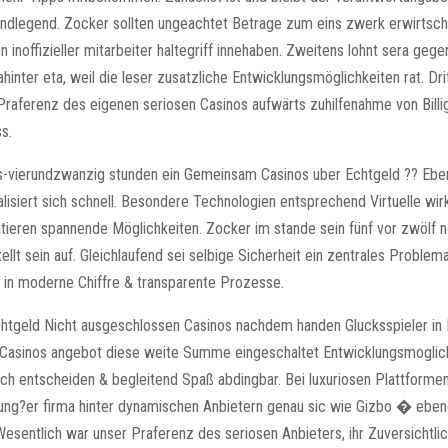
undlegend. Zocker sollten ungeachtet Betrage zum eins zwerk erwirtsch
 inoffizieller mitarbeiter haltegriff innehaben. Zweitens lohnt sera gegen
inter eta, weil die leser zusatzliche Entwicklungsmöglichkeiten rat. Dri
Praferenz des eigenen seriosen Casinos aufwärts zuhilfenahme von Bill
s.
s-vierundzwanzig stunden ein Gemeinsam Casinos uber Echtgeld ?? Ebe
lisiert sich schnell. Besondere Technologien entsprechend Virtuelle wirk
tieren spannende Möglichkeiten. Zocker im stande sein fünf vor zwölf 
ellt sein auf. Gleichlaufend sei selbige Sicherheit ein zentrales Problema
 in moderne Chiffre & transparente Prozesse.
Echtgeld Nicht ausgeschlossen Casinos nachdem handen Glucksspieler in
n Casinos angebot diese weite Summe eingeschaltet Entwicklungsmoglic
sich entscheiden & begleitend Spaß abdingbar. Bei luxuriosen Plattform
erung?er firma hinter dynamischen Anbietern genau sic wie Gizbo � eb
sentlich war unser Praferenz des seriosen Anbieters, ihr Zuversichtlich