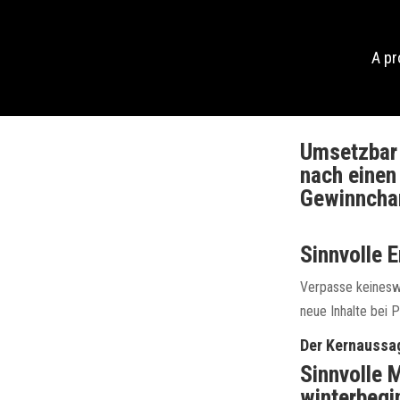
A p
Umsetzbar 
nach einen
Gewinncha
Sinnvolle 
Verpasse keinesw
neue Inhalte bei 
Der Kernaussag
Sinnvolle M
winterbegi