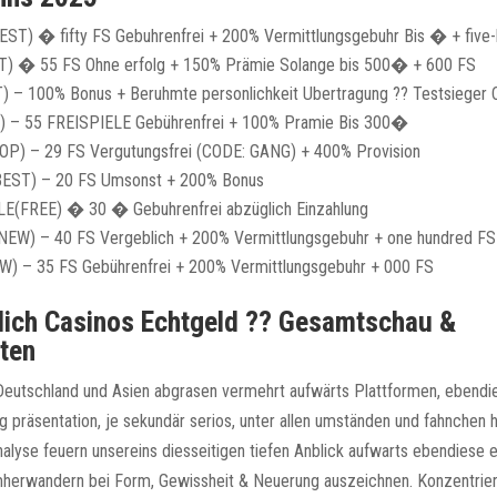
ST) � fifty FS Gebuhrenfrei + 200% Vermittlungsgebuhr Bis � + five
) � 55 FS Ohne erfolg + 150% Prämie Solange bis 500� + 600 FS
– 100% Bonus + Beruhmte personlichkeit Ubertragung ?? Testsieger 
) – 55 FREISPIELE Gebührenfrei + 100% Pramie Bis 300�
P) – 29 FS Vergutungsfrei (CODE: GANG) + 400% Provision
EST) – 20 FS Umsonst + 200% Bonus
LE(FREE) � 30 � Gebuhrenfrei abzüglich Einzahlung
EW) – 40 FS Vergeblich + 200% Vermittlungsgebuhr + one hundred FS
) – 35 FS Gebührenfrei + 200% Vermittlungsgebuhr + 000 FS
ich Casinos Echtgeld ?? Gesamtschau &
ten
 Deutschland und Asien abgrasen vermehrt aufwärts Plattformen, ebendie
 präsentation, je sekundär serios, unter allen umständen und fahnchen 
alyse feuern unsereins diesseitigen tiefen Anblick aufwarts ebendiese e
mherwandern bei Form, Gewissheit & Neuerung auszeichnen. Konzentrier