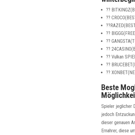
?? BITKINGZ(BE
?? CROCO(BEST
??RAZED(BEST) 
?? BIGGG(FREE
?? GANGSTA(TO
?? 24CASINO(B
?? Vulkan SPIE
?? BRUCEBET(N
?? XONBET(NEW
Beste Mogl
Möglichkei
Spieler jeglicher
jedoch Entzuckung
dieser genauen An
Ernahrer, diese u