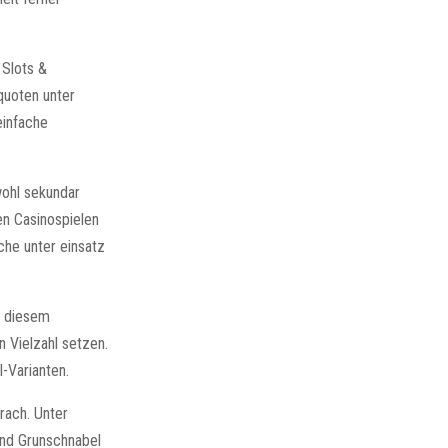
 Slots &
quoten unter
einfache
wohl sekundar
en Casinospielen
che unter einsatz
& diesem
 Vielzahl setzen.
-Varianten.
rach. Unter
und Grunschnabel