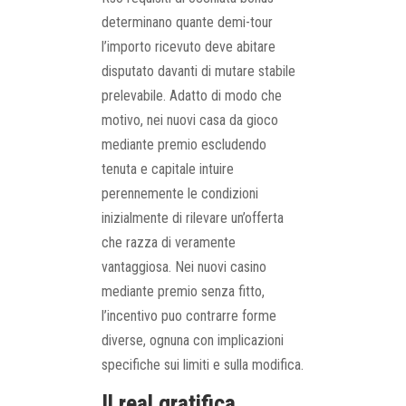
determinano quante demi-tour
l’importo ricevuto deve abitare
disputato davanti di mutare stabile
prelevabile. Adatto di modo che
motivo, nei nuovi casa da gioco
mediante premio escludendo
tenuta e capitale intuire
perennemente le condizioni
inizialmente di rilevare un’offerta
che razza di veramente
vantaggiosa. Nei nuovi casino
mediante premio senza fitto,
l’incentivo puo contrarre forme
diverse, ognuna con implicazioni
specifiche sui limiti e sulla modifica.
Il real gratifica