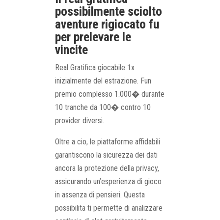
possibilmente sciolto
aventure rigiocato fu
per prelevare le
vincite
Real Gratifica giocabile 1x
inizialmente del estrazione. Fun
premio complesso 1.000� durante
10 tranche da 100� contro 10
provider diversi.
Oltre a cio, le piattaforme affidabili
garantiscono la sicurezza dei dati
ancora la protezione della privacy,
assicurando un’esperienza di gioco
in assenza di pensieri. Questa
possibilita ti permette di analizzare