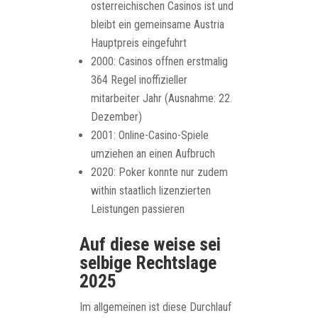
osterreichischen Casinos ist und
bleibt ein gemeinsame Austria
Hauptpreis eingefuhrt
2000: Casinos offnen erstmalig
364 Regel inoffizieller
mitarbeiter Jahr (Ausnahme: 22.
Dezember)
2001: Online-Casino-Spiele
umziehen an einen Aufbruch
2020: Poker konnte nur zudem
within staatlich lizenzierten
Leistungen passieren
Auf diese weise sei
selbige Rechtslage
2025
Im allgemeinen ist diese Durchlauf