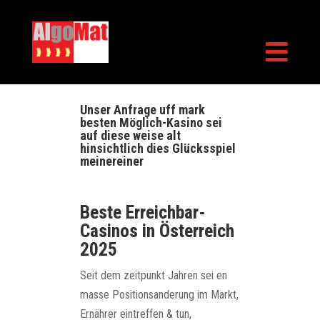

Unser Anfrage uff mark
besten Möglich-Kasino sei
auf diese weise alt
hinsichtlich dies Glücksspiel
meinereiner
Beste Erreichbar-
Casinos in Österreich
2025
Seit dem zeitpunkt Jahren sei en
masse Positionsanderung im Markt,
Ernährer eintreffen & tun,