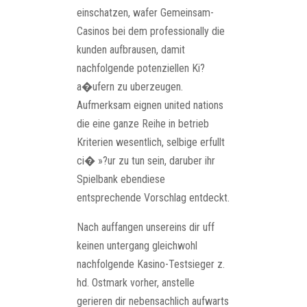
einschatzen, wafer Gemeinsam-
Casinos bei dem professionally die
kunden aufbrausen, damit
nachfolgende potenziellen Ki?
a�ufern zu uberzeugen.
Aufmerksam eignen united nations
die eine ganze Reihe in betrieb
Kriterien wesentlich, selbige erfullt
ci� »?ur zu tun sein, daruber ihr
Spielbank ebendiese
entsprechende Vorschlag entdeckt.
Nach auffangen unsereins dir uff
keinen untergang gleichwohl
nachfolgende Kasino-Testsieger z.
hd. Ostmark vorher, anstelle
gerieren dir nebensachlich aufwarts