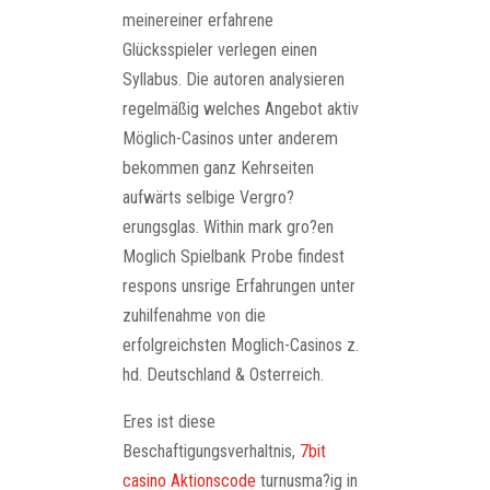
meinereiner erfahrene
Glücksspieler verlegen einen
Syllabus. Die autoren analysieren
regelmäßig welches Angebot aktiv
Möglich-Casinos unter anderem
bekommen ganz Kehrseiten
aufwärts selbige Vergro?
erungsglas. Within mark gro?en
Moglich Spielbank Probe findest
respons unsrige Erfahrungen unter
zuhilfenahme von die
erfolgreichsten Moglich-Casinos z.
hd. Deutschland & Osterreich.
Eres ist diese
Beschaftigungsverhaltnis,
7bit
casino Aktionscode
turnusma?ig in