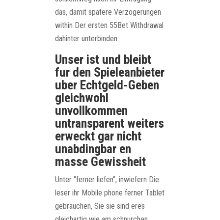
das, damit spatere Verzogerungen
within Der ersten 55Bet Withdrawal
dahinter unterbinden.
Unser ist und bleibt
fur den Spieleanbieter
uber Echtgeld-Geben
gleichwohl
unvollkommen
untransparent weiters
erweckt gar nicht
unabdingbar en
masse Gewissheit
Unter "ferner liefen", inwiefern Die
leser ihr Mobile phone ferner Tablet
gebrauchen, Sie sie sind eres
gleichartig wie am schnurchen