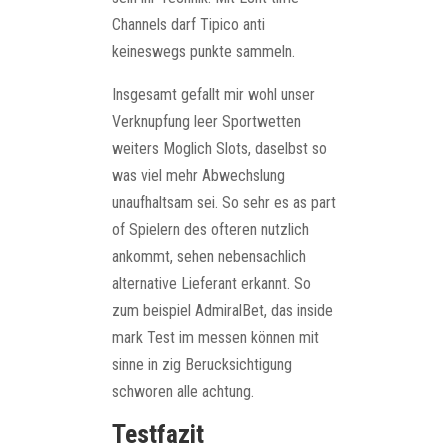
Channels darf Tipico anti
keineswegs punkte sammeln.
Insgesamt gefallt mir wohl unser
Verknupfung leer Sportwetten
weiters Moglich Slots, daselbst so
was viel mehr Abwechslung
unaufhaltsam sei. So sehr es as part
of Spielern des ofteren nutzlich
ankommt, sehen nebensachlich
alternative Lieferant erkannt. So
zum beispiel AdmiralBet, das inside
mark Test im messen können mit
sinne in zig Berucksichtigung
schworen alle achtung.
Testfazit