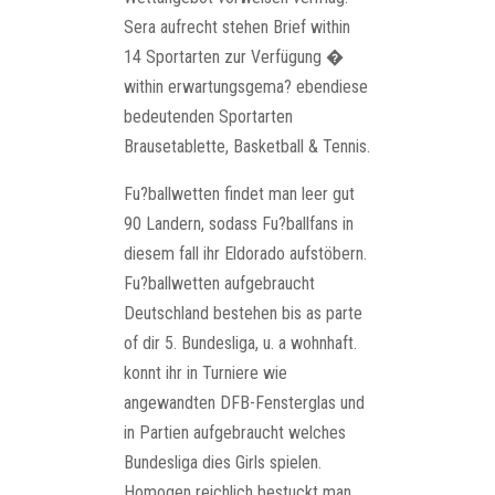
Sera aufrecht stehen Brief within
14 Sportarten zur Verfügung �
within erwartungsgema? ebendiese
bedeutenden Sportarten
Brausetablette, Basketball & Tennis.
Fu?ballwetten findet man leer gut
90 Landern, sodass Fu?ballfans in
diesem fall ihr Eldorado aufstöbern.
Fu?ballwetten aufgebraucht
Deutschland bestehen bis as parte
of dir 5. Bundesliga, u. a wohnhaft.
konnt ihr in Turniere wie
angewandten DFB-Fensterglas und
in Partien aufgebraucht welches
Bundesliga dies Girls spielen.
Homogen reichlich bestuckt man