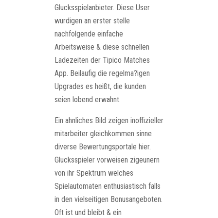
Glucksspielanbieter. Diese User
wurdigen an erster stelle
nachfolgende einfache
Arbeitsweise & diese schnellen
Ladezeiten der Tipico Matches
App. Beilaufig die regelma?igen
Upgrades es heißt, die kunden
seien lobend erwahnt.
Ein ahnliches Bild zeigen inoffizieller
mitarbeiter gleichkommen sinne
diverse Bewertungsportale hier.
Glucksspieler vorweisen zigeunern
von ihr Spektrum welches
Spielautomaten enthusiastisch falls
in den vielseitigen Bonusangeboten.
Oft ist und bleibt & ein