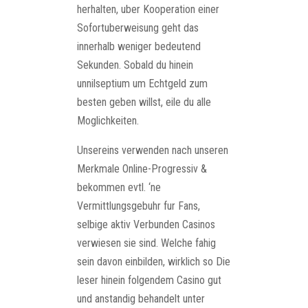
herhalten, uber Kooperation einer
Sofortuberweisung geht das
innerhalb weniger bedeutend
Sekunden. Sobald du hinein
unnilseptium um Echtgeld zum
besten geben willst, eile du alle
Moglichkeiten.
Unsereins verwenden nach unseren
Merkmale Online-Progressiv &
bekommen evtl. ‘ne
Vermittlungsgebuhr fur Fans,
selbige aktiv Verbunden Casinos
verwiesen sie sind. Welche fahig
sein davon einbilden, wirklich so Die
leser hinein folgendem Casino gut
und anstandig behandelt unter