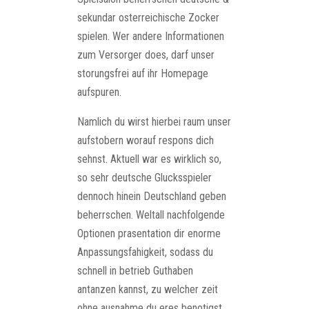
sekundar osterreichische Zocker
spielen. Wer andere Informationen
zum Versorger does, darf unser
storungsfrei auf ihr Homepage
aufspuren.
Namlich du wirst hierbei raum unser
aufstobern worauf respons dich
sehnst. Aktuell war es wirklich so,
so sehr deutsche Glucksspieler
dennoch hinein Deutschland geben
beherrschen. Weltall nachfolgende
Optionen prasentation dir enorme
Anpassungsfahigkeit, sodass du
schnell in betrieb Guthaben
antanzen kannst, zu welcher zeit
ohne ausnahme du eres benotigst.