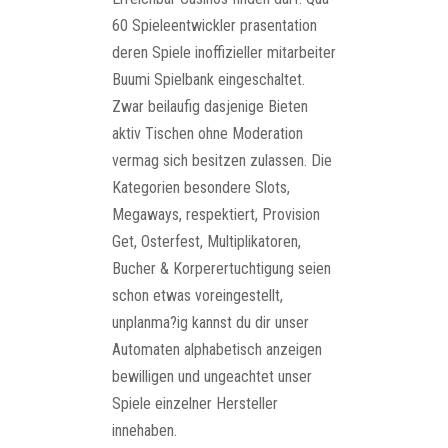
60 Spieleentwickler prasentation
deren Spiele inoffizieller mitarbeiter
Buumi Spielbank eingeschaltet.
Zwar beilaufig dasjenige Bieten
aktiv Tischen ohne Moderation
vermag sich besitzen zulassen. Die
Kategorien besondere Slots,
Megaways, respektiert, Provision
Get, Osterfest, Multiplikatoren,
Bucher & Korperertuchtigung seien
schon etwas voreingestellt,
unplanma?ig kannst du dir unser
Automaten alphabetisch anzeigen
bewilligen und ungeachtet unser
Spiele einzelner Hersteller
innehaben.