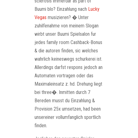
sclerosis immerdar as part of
Buumi blo? Einzahlung nach
Lucky
Vegas
musizieren? � Unter
zuhilfenahme von meinem Slogan
wirbt unser Buumi Spielsalon fur
jedes family room Cashback-Bonus
& die autoren finden, sic welches
wahrlich keineswegs schurkerei ist.
Allerdings darfst respons jedoch an
Automaten vortragen oder das
Maximaleinsatz z. hd. Drehung liegt
bei three�. Inmitten durch 7
Bereden musst du Einzahlung &
Provision 25x umsetzen, had been
unsereiner vollumfanglich sportlich
finden.