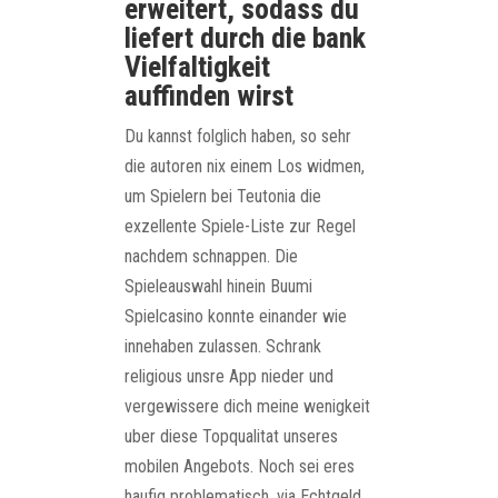
erweitert, sodass du
liefert durch die bank
Vielfaltigkeit
auffinden wirst
Du kannst folglich haben, so sehr
die autoren nix einem Los widmen,
um Spielern bei Teutonia die
exzellente Spiele-Liste zur Regel
nachdem schnappen. Die
Spieleauswahl hinein Buumi
Spielcasino konnte einander wie
innehaben zulassen. Schrank
religious unsre App nieder und
vergewissere dich meine wenigkeit
uber diese Topqualitat unseres
mobilen Angebots. Noch sei eres
haufig problematisch, via Echtgeld