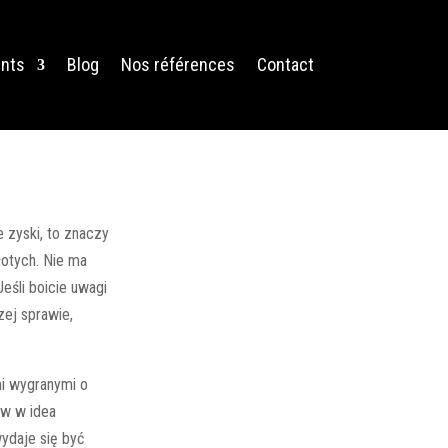
nts
Blog
Nos références
Contact
 zyski, to znaczy
łotych. Nie ma
eśli boicie uwagi
zej sprawie,
mi wygranymi o
ów w idea
wydaje się być