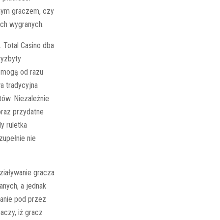
onym graczem, czy
ich wygranych.
 Total Casino dba
wyzbyty
i mogą od razu
a tradycyjna
tów. Niezależnie
oraz przydatne
y ruletka
zupełnie nie
ziaływanie gracza
anych, a jednak
tanie pod przez
aczy, iż gracz