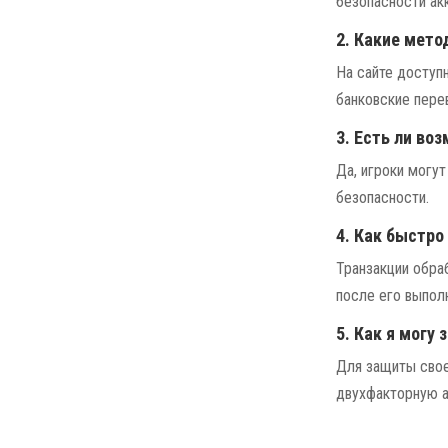
безопасности акк
2. Какие мето
На сайте доступ
банковские пере
3. Есть ли во
Да, игроки могу
безопасности.
4. Как быстро
Транзакции обра
после его выпол
5. Как я могу
Для защиты свое
двухфакторную а