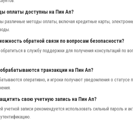
аунтов.
ды оплаты доступны на Пин Ап?
ны различные методы оплаты, включая кредитные карты, электронн
воды.
зможность обратной связи по вопросам безопасности?
т обратиться в службу поддержки для получения консультаций по в
 обрабатываются транзакции на Пин Ап?
батываются оперативно, и игроки получают уведомления о статусе 
нения.
 защитить свою учетную запись на Пин Ап?
й учетной записи рекомендуется использовать сильный пароль и ак
утентификацию.