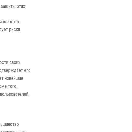
 защиты этих
я платежа.
рует риски
ости своих
одтверждает его
ет новейшие
оме того,
пользователей.
ольшинство