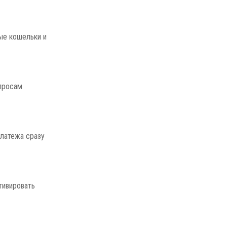
ые кошельки и
опросам
платежа сразу
тивировать