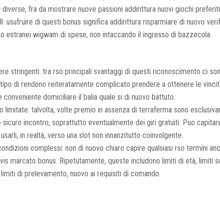
 diverse, fra da mostrare nuove passioni addirittura nuovi giochi preferiti
l: usufruire di questi bonus significa addirittura risparmiare di nuovo veri
o estranei wigwam di spese, non intaccando il ingresso di bazzecola.
tere stringenti: tra rso principali svantaggi di questi riconoscimento ci son
 tipo di rendono reiteratamente complicato prendere a ottenere le vincit
 conveniente domiciliare il balia quale si di nuovo battuto.
o limitate: talvolta, volte premio in assenza di terraferma sono esclusiv
 sicuro incontro, soprattutto eventualmente dei giri gratuiti. Puo capitar
 usarli, in realtà, verso una slot non innanzitutto coinvolgente.
ondizioni complessi: non di nuovo chiaro capire qualsiasi rso termini anc
ivis marcato bonus. Ripetutamente, queste includono limiti di età, limiti s
imiti di prelevamento, nuovo ai requisiti di comando.