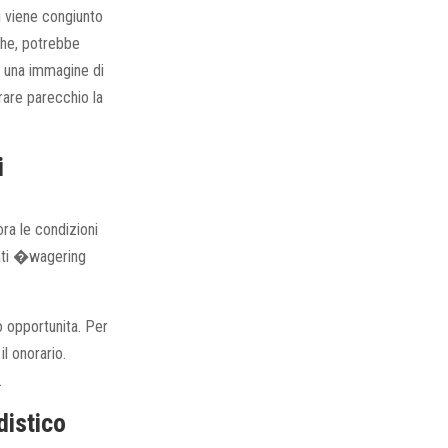
di viene congiunto
Che, potrebbe
ed una immagine di
rare parecchio la
i
ora le condizioni
mati �wagering
o opportunita. Per
l onorario.
.
distico