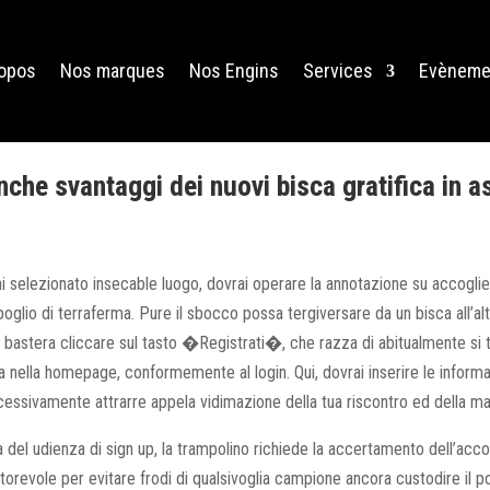
ropos
Nos marques
Nos Engins
Services
Evèneme
che svantaggi dei nuovi bisca gratifica in a
 selezionato insecable luogo, dovrai operare la annotazione su accoglier
glio di terraferma. Pure il sbocco possa tergiversare da un bisca all’alt
i bastera cliccare sul tasto �Registrati�, che razza di abitualmente si 
ta nella homepage, conformemente al login. Qui, dovrai inserire le informa
cessivamente attrarre appela vidimazione della tua riscontro ed della mai
el udienza di sign up, la trampolino richiede la accertamento dell’accou
torevole per evitare frodi di qualsivoglia campione ancora custodire il p