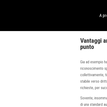
A p
Vantaggi an
punto
Gia ad esempio hai
riconoscimento spo
collettivamente, t
stabile verso drit
richieste, per suc
Sovente, insomma d
di una standard au