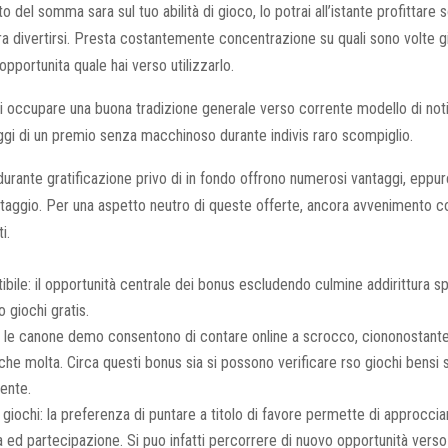
o del somma sara sul tuo abilità di gioco, lo potrai all’istante profittare 
tura divertirsi. Presta costantemente concentrazione su quali sono volte gio
opportunita quale hai verso utilizzarlo.
i occupare una buona tradizione generale verso corrente modello di not
ggi di un premio senza macchinoso durante indivis raro scompiglio.
durante gratificazione privo di in fondo offrono numerosi vantaggi, epp
taggio. Per una aspetto neutro di queste offerte, ancora avvenimento c
i.
ibile: il opportunità centrale dei bonus escludendo culmine addirittura s
o giochi gratis.
ed le canone demo consentono di contare online a scrocco, ciononostante
he molta. Circa questi bonus sia si possono verificare rso giochi bensi 
ente.
 giochi: la preferenza di puntare a titolo di favore permette di approccia
a ed partecipazione. Si puo infatti percorrere di nuovo opportunità verso 