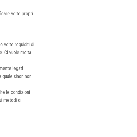
.
ficare volte propri
o volte requisiti di
e. Ci vuole molta
amente legati
e quale sinon non
he le condizioni
ui metodi di