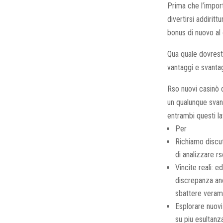
Prima che l’import
divertirsi addirit
bonus di nuovo al 
Qua quale dovrest
vantaggi e svanta
Rso nuovi casinò 
un qualunque svan
entrambi questi lat
Per
Richiamo discut
di analizzare rs
Vincite reali: 
discrepanza anc
sbattere veram
Esplorare nuovi
su piu esultanz