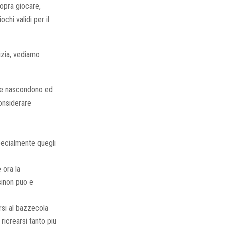
sopra giocare,
chi validi per il
izia, vediamo
ure nascondono ed
onsiderare
pecialmente quegli
 ora la
sinon puo e
rsi al bazzecola
ricrearsi tanto piu