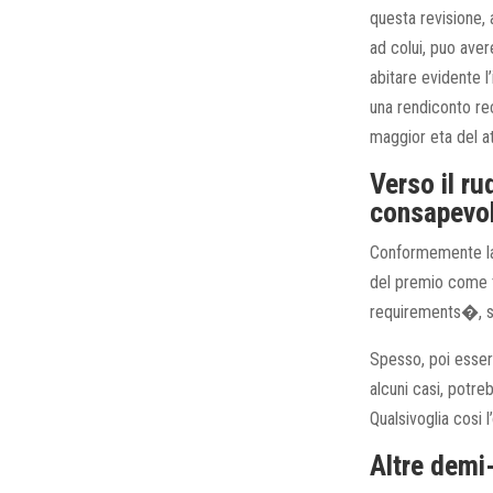
questa revisione, a
ad colui, puo aver
abitare evidente l’
una rendiconto re
maggior eta del at
Verso il ru
consapevol
Conformemente 
del premio come ti
requirements�, sui 
Spesso, poi essers
alcuni casi, potre
Qualsivoglia cosi
Altre demi-