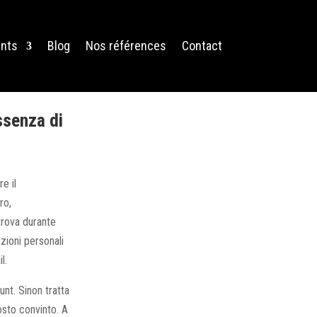
nts
Blog
Nos références
Contact
ssenza di
e il
ro,
trova durante
zioni personali
l.
nt. Sinon tratta
osto convinto. A