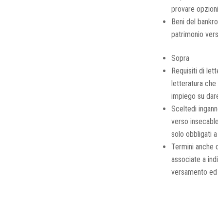
provare opzioni
Beni del bankrol
patrimonio vers
Sopra
Requisiti di let
letteratura che
impiego su dare
Sceltedi ingann
verso insecable
solo obbligati a
Termini anche c
associate a ind
versamento ed l