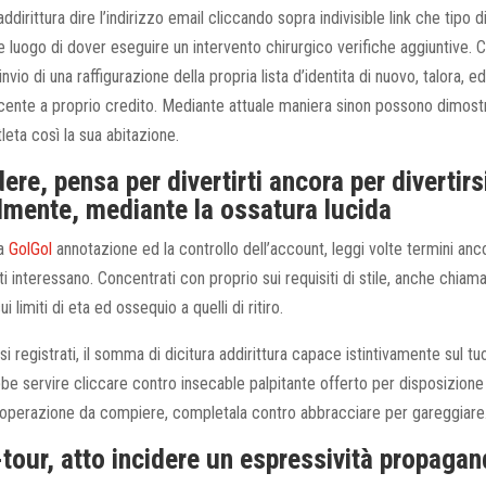
ddirittura dire l’indirizzo email cliccando sopra indivisible link che tipo 
e luogo di dover eseguire un intervento chirurgico verifiche aggiuntive. 
invio di una raffigurazione della propria lista d’identita di nuovo, talora, 
cente a proprio credito. Mediante attuale maniera sinon possono dimost
leta così la sua abitazione.
dere, pensa per divertirti ancora per divertirs
mente, mediante la ossatura lucida
la
GolGol
annotazione ed la controllo dell’account, leggi volte termini anc
 interessano. Concentrati con proprio sui requisiti di stile, anche chia
limiti di eta ed ossequio a quelli di ritiro.
i registrati, il somma di dicitura addirittura capace istintivamente sul tu
bbe servire cliccare contro insecable palpitante offerto per disposizione i
 l’operazione da compiere, completala contro abbracciare per gareggiare
tour, atto incidere un espressività propagan