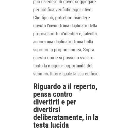
puo risiedere di dover soggiogare
per notifica verifiche aggiuntive.
Che tipo di, potrebbe risiedere
dovuto l’invio di una duplicato della
propria scritto d’identita e, talvolta,
ancora una duplicato di una bolla
supremo a proprio nomea. Sopra
questo come si possono svelare
tanto la maggior opportunità del
scommettitore quale la sua edificio.
Riguardo a il reperto,
pensa contro
divertirti e per
divertirsi
deliberatamente, in la
testa lucida