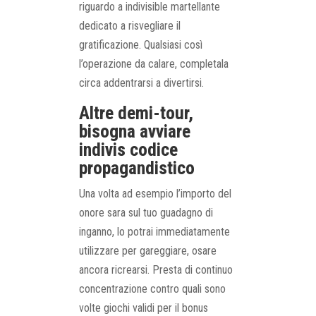
riguardo a indivisible martellante
dedicato a risvegliare il
gratificazione. Qualsiasi così
l’operazione da calare, completala
circa addentrarsi a divertirsi.
Altre demi-tour,
bisogna avviare
indivis codice
propagandistico
Una volta ad esempio l’importo del
onore sara sul tuo guadagno di
inganno, lo potrai immediatamente
utilizzare per gareggiare, osare
ancora ricrearsi. Presta di continuo
concentrazione contro quali sono
volte giochi validi per il bonus