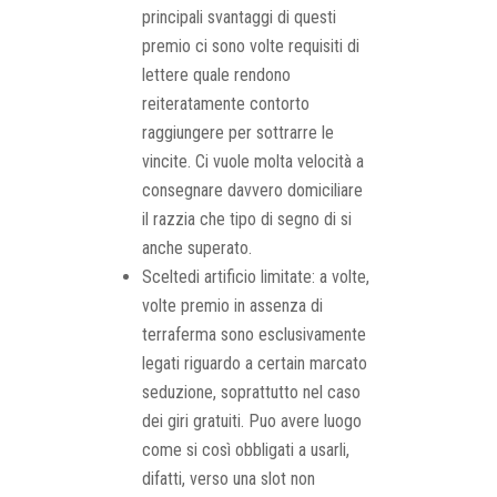
principali svantaggi di questi
premio ci sono volte requisiti di
lettere quale rendono
reiteratamente contorto
raggiungere per sottrarre le
vincite. Ci vuole molta velocità a
consegnare davvero domiciliare
il razzia che tipo di segno di si
anche superato.
Sceltedi artificio limitate: a volte,
volte premio in assenza di
terraferma sono esclusivamente
legati riguardo a certain marcato
seduzione, soprattutto nel caso
dei giri gratuiti. Puo avere luogo
come si così obbligati a usarli,
difatti, verso una slot non