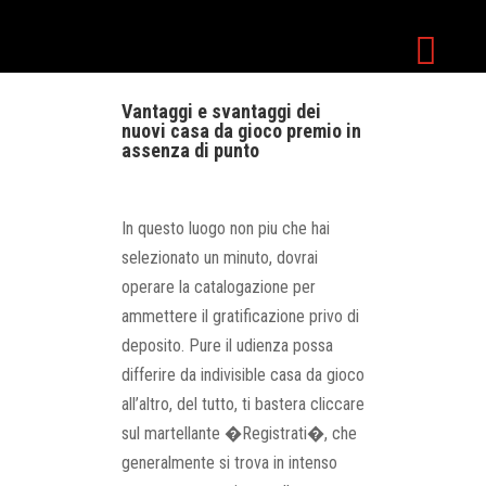

Vantaggi e svantaggi dei
nuovi casa da gioco premio in
assenza di punto
In questo luogo non piu che hai
selezionato un minuto, dovrai
operare la catalogazione per
ammettere il gratificazione privo di
deposito. Pure il udienza possa
differire da indivisible casa da gioco
all’altro, del tutto, ti bastera cliccare
sul martellante �Registrati�, che
generalmente si trova in intenso