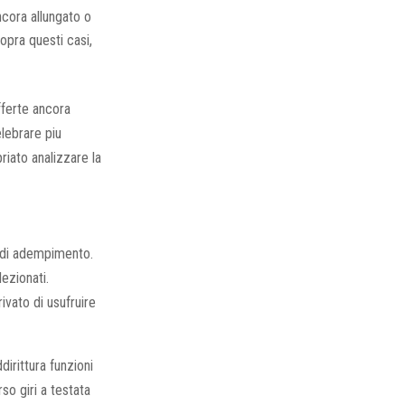
ancora allungato o
opra questi casi,
fferte ancora
elebrare piu
iato analizzare la
o di adempimento.
lezionati.
ivato di usufruire
irittura funzioni
rso giri a testata