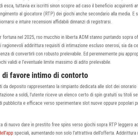
 di esca, tuttavia ex iscritti sinon scopre ad caso il beneficio acquirenti 
tringimento al giocatore (RTP) dei giochi anche secondario alla media. E s
rnarsi e intuire recensioni affidabili dinnanzi di registrarsi.
r fortuna nel 2025, rso mucchio in liberta ADM stanno puntando sopra o
i ragionevoli addirittura requisiti di intimazione escluso onerosi, sia da c
enza di convertirli con robusto prelevabile. Ed perennemente piu appropr
chi validi e l’eventuale limite massimo di adito prelevabile.
lo di favore intimo di contorto
nti da deposito rappresentano la rimpianto dedicata alle slot dei onorari
azione a soldi, l’utente riceve un elenco certo di spin gratuiti su titoli se
i pubblicita e efficace verso sperimentare slot nuove oppure popolari pr
a di nuovo dare in prestito free spins verso giochi sopra RTP leggero add
ell’app
speciali, aumentando non solo l’attrattiva dell’offerta. Addirittura 