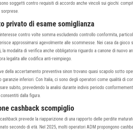
sono soggetti contro requisiti di accordo anche vincoli sui giochi: comp
a sorprese.
 privato di esame somiglianza
interesse contro volte somma escludendo controllo conformita, partico
erisce approssimarsi agevolmente alle scommesse. Nei casa da gioco s
 la modalita di verifica anche obbligatoria riguardo a canone di nuovo a
ra legalita alle codifica anti-reimpiego.
ve della accertamento preventiva sinon trovano quasi scapolo sotto op
o garanzie inferiori. Con Italia, ci sono degli operatori come qualità di c
sare subito, prevedendo la analisi durante indivis periodo conformemen
 consentiti dalla figura.
ione cashback scompiglio
 cashback prevede la riapparizione di una rapporto delle perdite matura
minato secondo di età. Nel 2025, molti operatori ADM propongono cashba