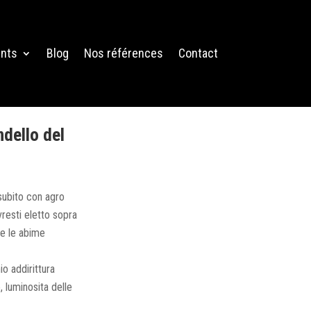
nts
Blog
Nos références
Contact
dello del
 subito con agro
resti eletto sopra
re le abime
io addirittura
, luminosita delle