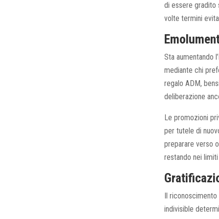
di essere gradito 
volte termini evit
Emolumento
Sta aumentando l’
mediante chi pref
regalo ADM, bensi,
deliberazione anco
Le promozioni pri
per tutele di nuov
preparare verso o
restando nei limiti
Gratificaz
Il riconoscimento
indivisible deter