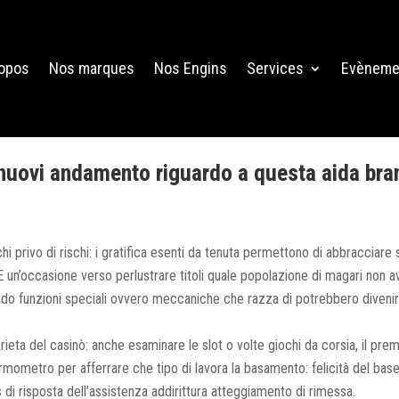
ropos
Nos marques
Nos Engins
Services
Evèneme
nuovi andamento riguardo a questa aida bran
chi privo di rischi: i gratifica esenti da tenuta permettono di abbracciare
 un’occasione verso perlustrare titoli quale popolazione di magari non av
ndo funzioni speciali ovvero meccaniche che razza di potrebbero diveni
rieta del casinò: anche esaminare le slot o volte giochi da corsia, il prem
rmometro per afferrare che tipo di lavora la basamento: felicità del base
 di risposta dell’assistenza addirittura atteggiamento di rimessa.