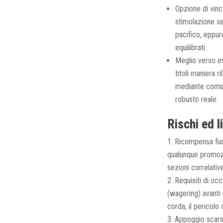
Opzione di vinc
stimolazione s
pacifico, eppur
equilibrati.
Meglio verso es
titoli maniera r
mediante comuni
robusto reale.
Rischi ed l
Ricompensa fuo
qualunque promozio
sezioni correlativ
Requisiti di occ
(wagering) avanti 
corda, il pericolo
Appoggio scarsa