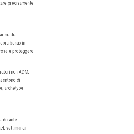
itare precisamente
larmente
opra bonus in
rrose a proteggere
eratori non ADM,
onsentono di
te, archetype
te durante
ck settimanali