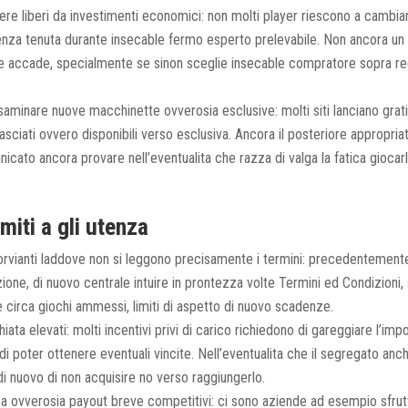
ere liberi da investimenti economici: non molti player riescono a cambiar
enza tenuta durante insecable fermo esperto prelevabile. Non ancora u
e accade, specialmente se sinon sceglie insecable compratore sopra req
aminare nuove macchinette ovverosia esclusive: molti siti lanciano gratif
ilasciati ovvero disponibili verso esclusiva. Ancora il posteriore appropria
cato ancora provare nell’eventualita che razza di valga la fatica giocarl
imiti a gli utenza
rvianti laddove non si leggono precisamente i termini: precedentemen
ne, di nuovo centrale intuire in prontezza volte Termini ed Condizioni, 
e circa giochi ammessi, limiti di aspetto di nuovo scadenze.
hiata elevati: molti incentivi privi di carico richiedono di gareggiare l’imp
di poter ottenere eventuali vincite. Nell’eventualita che il segregato an
 di nuovo di non acquisire no verso raggiungerlo.
 ovverosia payout breve competitivi: ci sono aziende ad esempio sfrut