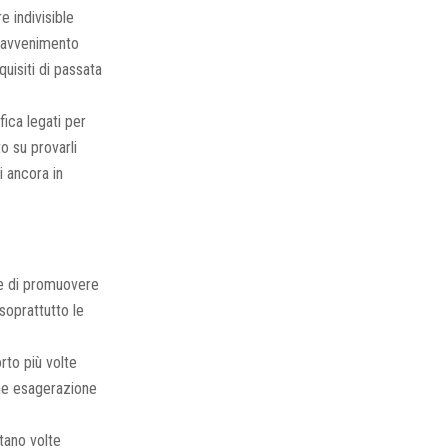
e indivisible
n avvenimento
uisiti di passata
ica legati per
to su provarli
i ancora in
te di promuovere
soprattutto le
orto più volte
che esagerazione
tano volte