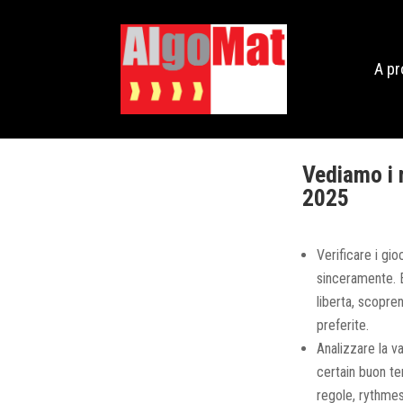
A p
Vediamo i 
2025
Verificare i gio
sinceramente. E
liberta, scopre
preferite.
Analizzare la va
certain buon te
regole, rythmes