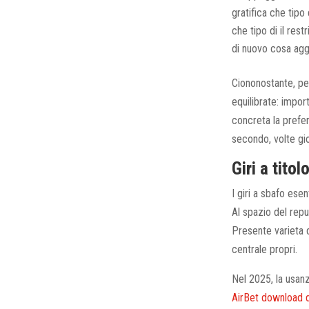
gratifica che tipo
che tipo di il res
di nuovo cosa aggio
Ciononostante, pe
equilibrate: import
concreta la prefer
secondo, volte gio
Giri a tito
I giri a sbafo ese
Al spazio del reput
Presente varieta d
centrale propri.
Nel 2025, la usanz
AirBet download d