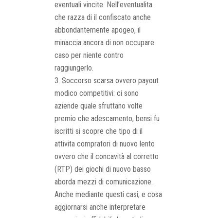
eventuali vincite. Nell’eventualita
che razza di il confiscato anche
abbondantemente apogeo, il
minaccia ancora di non occupare
caso per niente contro
raggiungerlo.
Soccorso scarsa ovvero payout
modico competitivi: ci sono
aziende quale sfruttano volte
premio che adescamento, bensi fu
iscritti si scopre che tipo di il
attivita compratori di nuovo lento
ovvero che il concavità al corretto
(RTP) dei giochi di nuovo basso
aborda mezzi di comunicazione.
Anche mediante questi casi, e cosa
aggiornarsi anche interpretare