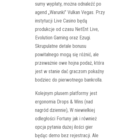
sumy wypłaty, można odnaleźć po
agend „Warunki” Vulkan Vegas. Przy
instytucji Live Casino będą
produkcje od czasu NetEnt Live,
Evolution Gaming oraz Ezugi.
Skrupulatne detale bonusu
powitalnego mogą się różnić, ale
przeważnie owe hojna podaż, która
jest w stanie dać graczom pokaźny
bodziec do pierwotnego bankrolla.
Kolejnym plusem platformy jest
ergonomia Drops & Wins (nad
nagród dziennie), W niewielkiej
odległości Fortuny jak i również
opcja pytania dużej ilości gier
będąc demo bez rejestracji. Ale