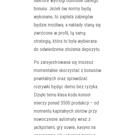
niektóre wymogi odnośnie danego
bonusu. Jeżeli ów normy będą
wykonane, to zapłata zabiegów
będzie możliwa, a nakłady staną się
zwrócone w profil, tą samą
strategią, która to była wybierana
do odwiedzenia złożenia depozytu.
Po zarejestrowania się możesz
momentalnie skorzystać z bonusów
powitalnych oraz sprawdzać
rozrywki będąc demo bez ryzyka.
Dzięki temu klasa kodu konsol
mierzy ponad 3500 produkcji – od
momentu kapitalnych slotów przy
nowoczesne automaty wraz z
jackpotami, gry sowie, kasyno na