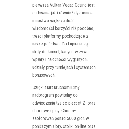
pierwsza Vulkan Vegas Casino jest
cudownie jak i również dysponuje
mnóstwo większą ilość
wiadomości korzyści niż podobnej
treści platformy pochodzące z
nasze państwo. Do kupienia są
sloty do konsol, kasyno w żywo,
wpłaty i należności wygranych,
udziały przy turniejach i systemach
bonusowych.
Dzięki start uruchomiliśmy
nadprogram powitalny do
odwiedzenia tysiąc pięćset Zł oraz
darmowe spiny. Chcemy
zaoferować ponad 5000 gier, w
poniższym sloty, stoliki on-line oraz