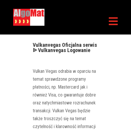

Vulkanvegas Oficjalna serwis
ᐉ Vulkanvegas Logowanie
Vulkan Vegas odrabia w oparciu na
temat sprawdzone programy
płatności, np. Mastercard jak i
również Visa, co gwarantuje dobre
oraz natychmiastowe rozrachunek
transakcji. Vulkan Vegas będzie
także troszczyć się na temat
czytelność i klarowność informacji