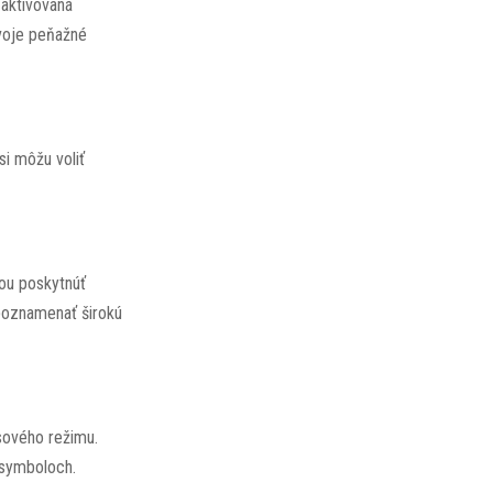
 aktivovaná
svoje peňažné
i môžu voliť
hou poskytnúť
poznamenať širokú
sového režimu.
 symboloch.