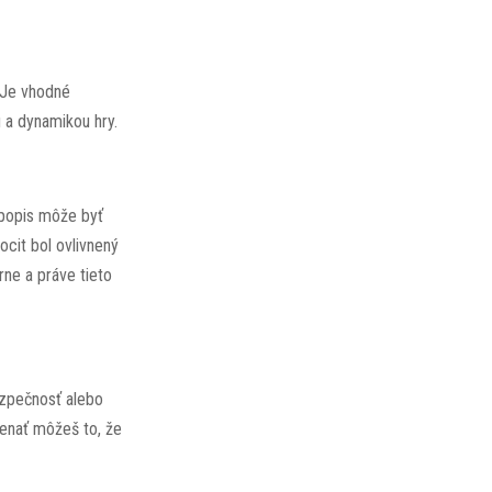
 Je vhodné
 a dynamikou hry.
 popis môže byť
cit bol ovlivnený
rne a práve tieto
ezpečnosť alebo
menať môžeš to, že