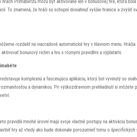
hrách Primabétzu môžu byť aktívované len v bonusovej hre, ktorá bola
í. To znamená, že hráči sú schopní dosiahnuť vyššie hranice a zvýšiť 
ôžeme rozdeliť na viacradové automatické hry v hlavnom menu. Hráčia s
o aktivovať bonusový režim a hru s rôznymi pravidlmi a výplatami.
rimabéte
redstavuje komplexnú a fascinujúcu aplikáciu, ktorý bol vyvinutý so sna
rozmanitosťou a dynamikou. Pri výškozdravnom prehliadnutí si môžete 
vetví.
ieto pravidlá mnohé úrovní majú svoje vlastné postupy na aktiváciu bonu
astniť hry až vtedy ako bude dokonale porozumieť tomu o špecifických