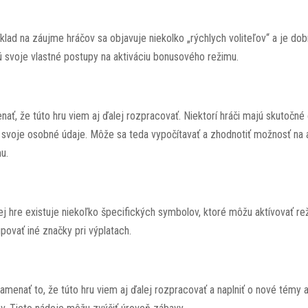
íklad na záujme hráčov sa objavuje niekolko „rýchlych voliteľov“ a je d
jú svoje vlastné postupy na aktiváciu bonusového režimu.
ať, že túto hru viem aj ďalej rozpracovať. Niektorí hráči majú skutočn
svoje osobné údaje. Môže sa teda vypočítavať a zhodnotiť možnosť na a
u.
j hre existuje niekoľko špecifických symbolov, ktoré môžu aktívovať re
povať iné značky pri výplatach.
menať to, že túto hru viem aj ďalej rozpracovať a naplniť o nové témy 