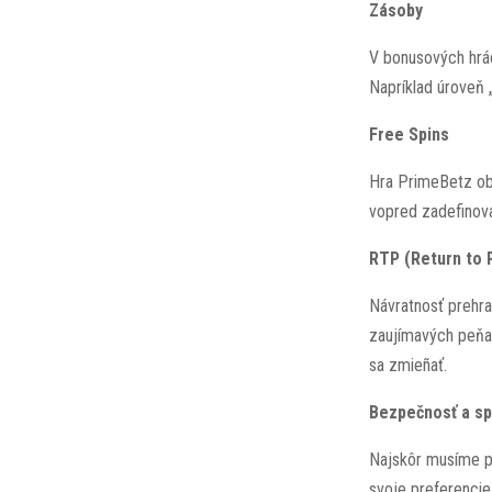
Zásoby
V bonusových hrách
Napríklad úroveň 
Free Spins
Hra PrimeBetz obs
vopred zadefinovan
RTP (Return to 
Návratnosť prehra
zaujímavých peňaz
sa zmieñať.
Bezpečnosť a sp
Najskôr musíme p
svoje preferencie