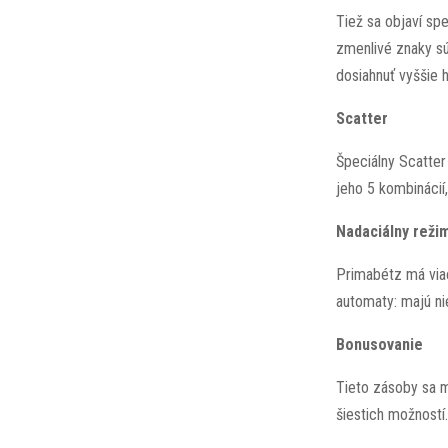
Tiež sa objaví spe
zmenlivé znaky s
dosiahnuť vyššie h
Scatter
Špeciálny Scatter
jeho 5 kombinácií
Nadaciálny reži
Primabétz má viac
automaty: majú ni
Bonusovanie
Tieto zásoby sa m
šiestich možností