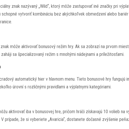
ciálny znak nazývaný „Wild“, ktorý môže zastupovať iné značky pri výplat
ú schopné vytvoriť kombináciu bez akýchkoľvek obmedzení alebo bariér
ranice.
 znak môže aktivovať bonusový režim hry. Ak sa zobrazí na prvom miest
, zaháji sa špecializovaný režim s mnohými nádejnami a príležitosťami.
m
radový automatický hier v hlavnom menu. Tieto bonusové hry fungujú in
ekoľko úrovní s rozličnými pravidlami a výplatnymi kategóriami.
ôžu aktivovať iba v bonusovej hre, pričom hráči získavajú 10 volieb na v
. V prípade, že si vyberiete „Avaricia“, dostanete dočasné zvýšenie peňa