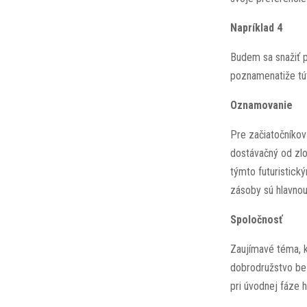
Napríklad 4
Budem sa snažiť 
poznamenatiže tút
Oznamovanie
Pre začiatočníkov
dostávačný od zlo
týmto futuristick
zásoby sú hlavno
Spoločnosť
Zaujímavé téma, 
dobrodružstvo bez
pri úvodnej fáze h