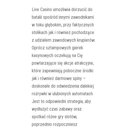
Live Casino umożliwia dorzucić do
batalii spośród innymi zawodnikami
w toku głębokim, przy faktycznych
stolikach jak i również pochodzące
z udziałem zawodowych krupierów.
Oprócz sztampowych gierek
kasynowych oczekują na Cię
powtarzające się akcje atrakcyjne,
które zapewniają poboczne środki
jak i również darmowe spiny –
doskonałe do odwiedzenia dalekiej
rozrywki w ulubionych automatach.
Jest to odpowiedni strategia, aby
wydłużyć czas zabawy oraz
spotkać różne gry slotów,
poprzednio rozpoczniesz