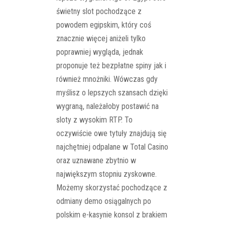
świetny slot pochodzące z
powodem egipskim, który coś
znacznie więcej aniżeli tylko
poprawniej wygląda, jednak
proponuje też bezpłatne spiny jak i
również mnożniki. Wówczas gdy
myślisz o lepszych szansach dzięki
wygraną, należałoby postawić na
sloty z wysokim RTP. To
oczywiście owe tytuły znajdują się
najchętniej odpalane w Total Casino
oraz uznawane zbytnio w
największym stopniu zyskowne.
Możemy skorzystać pochodzące z
odmiany demo osiągalnych po
polskim e-kasynie konsol z brakiem