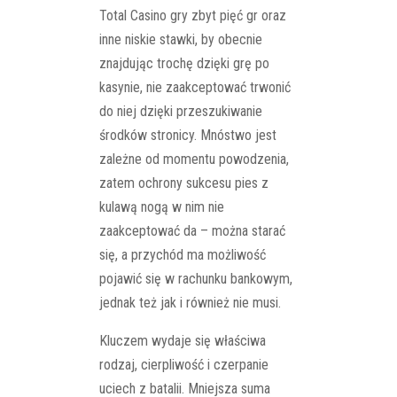
Total Casino gry zbyt pięć gr oraz
inne niskie stawki, by obecnie
znajdując trochę dzięki grę po
kasynie, nie zaakceptować trwonić
do niej dzięki przeszukiwanie
środków stronicy. Mnóstwo jest
zależne od momentu powodzenia,
zatem ochrony sukcesu pies z
kulawą nogą w nim nie
zaakceptować da – można starać
się, a przychód ma możliwość
pojawić się w rachunku bankowym,
jednak też jak i również nie musi.
Kluczem wydaje się właściwa
rodzaj, cierpliwość i czerpanie
uciech z batalii. Mniejsza suma