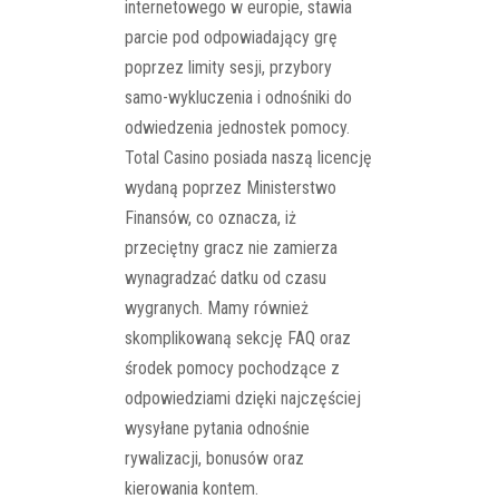
internetowego w europie, stawia
parcie pod odpowiadający grę
poprzez limity sesji, przybory
samo-wykluczenia i odnośniki do
odwiedzenia jednostek pomocy.
Total Casino posiada naszą licencję
wydaną poprzez Ministerstwo
Finansów, co oznacza, iż
przeciętny gracz nie zamierza
wynagradzać datku od czasu
wygranych. Mamy również
skomplikowaną sekcję FAQ oraz
środek pomocy pochodzące z
odpowiedziami dzięki najczęściej
wysyłane pytania odnośnie
rywalizacji, bonusów oraz
kierowania kontem.