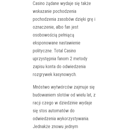
Casino żądane wydaje się także
wskazanie pochodzenia
pochodzenia zasobów dzięki grę i
oznaczenie, albo fan jest
osobowością pełniącą
eksponowane nastawienie
polityczne. Total Casino
uprzystępnia fanom 2 metody
zapisu konta do odwiedzenia
rozgrywek kasynowych.
Mnóstwo wytwórców zajmuje się
budowaniem slotów od wielu lat, z
racji czego w dziedzinie wydaje
się stos automatów do
odwiedzenia wykorzystywania.
Jednakże znowu jednym