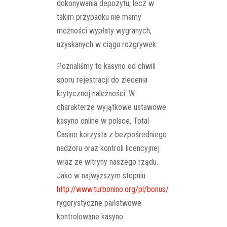
dokonywania depozytu, lecz w
takim przypadku nie mamy
możności wypłaty wygranych,
uzyskanych w ciągu rozgrywek.
Poznaliśmy to kasyno od chwili
sporu rejestracji do zlecenia
krytycznej należności. W
charakterze wyjątkowe ustawowe
kasyno online w polsce, Total
Casino korzysta z bezpośredniego
nadzoru oraz kontroli licencyjnej
wraz ze witryny naszego rządu.
Jako w najwyższym stopniu
http://www.turbonino.org/pl/bonus/
rygorystyczne państwowe
kontrolowane kasyno