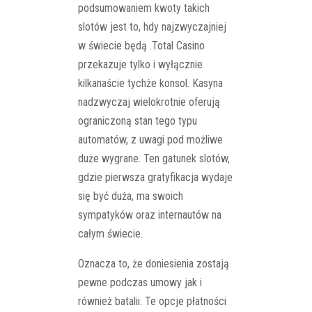
podsumowaniem kwoty takich
slotów jest to, hdy najzwyczajniej
w świecie będą .Total Casino
przekazuje tylko i wyłącznie
kilkanaście tychże konsol. Kasyna
nadzwyczaj wielokrotnie oferują
ograniczoną stan tego typu
automatów, z uwagi pod możliwe
duże wygrane. Ten gatunek slotów,
gdzie pierwsza gratyfikacja wydaje
się być duża, ma swoich
sympatyków oraz internautów na
całym świecie.
Oznacza to, że doniesienia zostają
pewne podczas umowy jak i
również batalii. Te opcje płatności