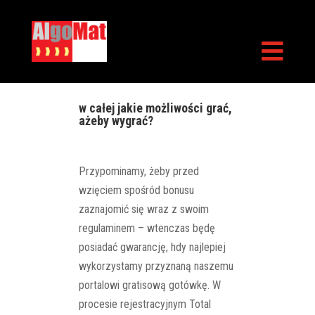

w całej jakie możliwości grać,
ażeby wygrać?
Przypominamy, żeby przed
wzięciem spośród bonusu
zaznajomić się wraz z swoim
regulaminem – wtenczas będę
posiadać gwarancję, hdy najlepiej
wykorzystamy przyznaną naszemu
portalowi gratisową gotówkę. W
procesie rejestracyjnym Total