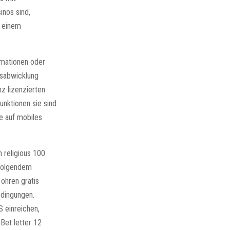
inos sind,
r einem
rmationen oder
gsabwicklung
nz lizenzierten
unktionen sie sind
ie auf mobiles
n religious 100
 folgendem
ohren gratis
dingungen.
 einreichen,
Bet letter 12