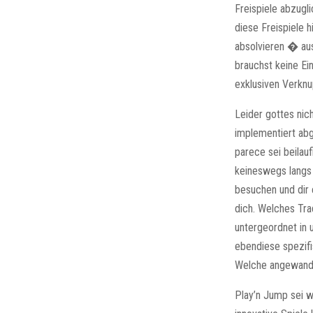
Freispiele abzugl
diese Freispiele 
absolvieren � aus
brauchst keine Ei
exklusiven Verknup
Leider gottes nic
implementiert abg
parece sei beilau
keineswegs langs 
besuchen und dir 
dich. Welches Tra
untergeordnet in 
ebendiese spezif
Welche angewandt
Play’n Jump sei w