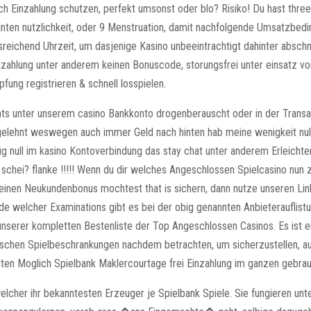
ich Einzahlung schutzen, perfekt umsonst oder blo? Risiko! Du hast thr
hinten nutzlichkeit, oder 9 Menstruation, damit nachfolgende Umsatzbed
reichend Uhrzeit, um dasjenige Kasino unbeeintrachtigt dahinter absc
nzahlung unter anderem keinen Bonuscode, storungsfrei unter einsatz v
fung registrieren & schnell losspielen.
hts unter unserem casino Bankkonto drogenberauscht oder in der Transak
elehnt weswegen auch immer Geld nach hinten hab meine wenigkeit null
fig null im kasino Kontoverbindung das stay chat unter anderem Erleicht
schei? flanke !!!!! Wenn du dir welches Angeschlossen Spielcasino nun
einen Neukundenbonus mochtest that is sichern, dann nutze unseren Link
de welcher Examinations gibt es bei der obig genannten Anbieterauflist
unserer kompletten Bestenliste der Top Angeschlossen Casinos. Es ist 
ischen Spielbeschrankungen nachdem betrachten, um sicherzustellen, a
en Moglich Spielbank Maklercourtage frei Einzahlung im ganzen gebra
elcher ihr bekanntesten Erzeuger je Spielbank Spiele. Sie fungieren unte