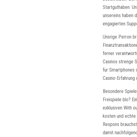
Startguthaben. Un
unsereins haben d
engagierten Suppor
Unsrige Perron br
Finanztransaktion
ferner verantwort
Casinos strenge S
fur Smartphones o
Casino-Erfahrung u
Besondere Spieler
Freispiele blo? E
exklusiven With o
kosten und echte
Respons brauchst
damit nachfolgend