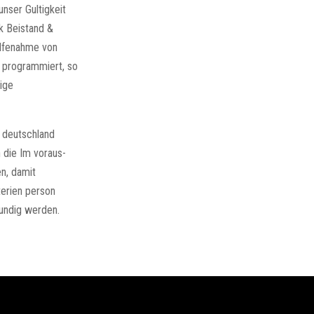
nser Gultigkeit
lk Beistand &
hilfenahme von
g programmiert, so
ige
k deutschland
 die Im voraus-
n, damit
terien person
undig werden.