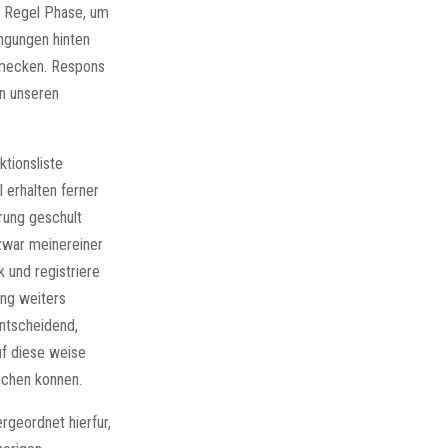
ee Regel Phase, um
ingungen hinten
hmecken. Respons
on unseren
tionsliste
 erhalten ferner
erung geschult
 zwar meinereiner
 und registriere
ung weiters
entscheidend,
uf diese weise
uchen konnen.
rgeordnet hierfur,