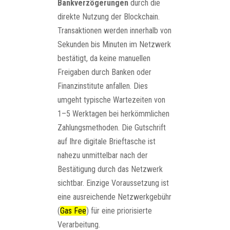
Bankverzögerungen
durch die
direkte Nutzung der Blockchain.
Transaktionen werden innerhalb von
Sekunden bis Minuten im Netzwerk
bestätigt, da keine manuellen
Freigaben durch Banken oder
Finanzinstitute anfallen. Dies
umgeht typische Wartezeiten von
1–5 Werktagen bei herkömmlichen
Zahlungsmethoden. Die Gutschrift
auf Ihre digitale Brieftasche ist
nahezu unmittelbar nach der
Bestätigung durch das Netzwerk
sichtbar. Einzige Voraussetzung ist
eine ausreichende Netzwerkgebühr
(
Gas Fee
) für eine priorisierte
Verarbeitung.