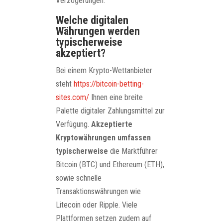
Verzögerungen.
Welche digitalen
Währungen werden
typischerweise
akzeptiert?
Bei einem Krypto-Wettanbieter
steht
https://bitcoin-betting-
sites.com/
Ihnen eine breite
Palette digitaler Zahlungsmittel zur
Verfügung.
Akzeptierte
Kryptowährungen umfassen
typischerweise
die Marktführer
Bitcoin (BTC) und Ethereum (ETH),
sowie schnelle
Transaktionswährungen wie
Litecoin oder Ripple. Viele
Plattformen setzen zudem auf