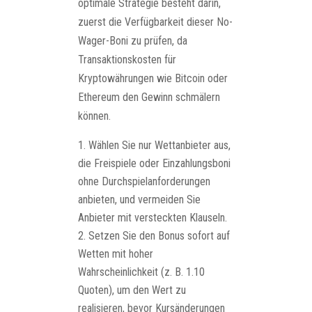
optimale Strategie besteht darin,
zuerst die Verfügbarkeit dieser No-
Wager-Boni zu prüfen, da
Transaktionskosten für
Kryptowährungen wie Bitcoin oder
Ethereum den Gewinn schmälern
können.
Wählen Sie nur Wettanbieter aus,
die Freispiele oder Einzahlungsboni
ohne Durchspielanforderungen
anbieten, und vermeiden Sie
Anbieter mit versteckten Klauseln.
Setzen Sie den Bonus sofort auf
Wetten mit hoher
Wahrscheinlichkeit (z. B. 1.10
Quoten), um den Wert zu
realisieren, bevor Kursänderungen