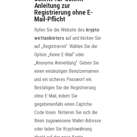
Anleitung zur
Registrierung ohne E-
Mail-Pflicht
Rufen Sie die Website des
krypto
wettanbieters
auf und klicken Sie
auf „Registrieren“. Wählen Sie die
Option „Keine E-Mail“ oder
„Anonyme Anmeldung“. Geben Sie
einen eindeutigen Benutzernamen
und ein sicheres Passwort ein.
Bestätigen Sie die Registrierung
ohne E-Mail, indem Sie
gegebenenfalls einen Captcha-
Code lösen. Notieren Sie sich die
Ihnen zugewiesene Wallet-Adresse
oder laden Sie Kryptowährung