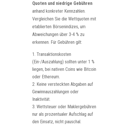
Quoten und niedrige Gebühren
anhand konkreter Kennzahlen.
Vergleichen Sie die Wettquoten mit
etablierten Börsenindizes, um
Abweichungen über 3-4 % zu
erkennen. Für Gebühren gilt:
Transaktionskosten
(Ein-/Auszahlung) sollten unter 1 %
liegen, bei nativen Coins wie Bitcoin
oder Ethereum.
Keine versteckten Abgaben auf
Gewinnauszahlungen oder
Inaktivität.
Wettsteuer oder Maklergebühren
nur als prozentualer Aufschlag auf
den Einsatz, nicht pauschal.