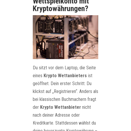
Wettspielkonto mit
Kryptowährungen?
Du sitzt vor dem Laptop, die Seite
eines
Krypto Wettanbieters
ist
geöffnet. Dein erster Schritt: Du
klickst auf „Registrieren“. Anders als
bei klassischen Buchmachern fragt
der
Krypto Wettanbieter
nicht
nach deiner Adresse oder
Kreditkarte. Stattdessen wählst du
deine bevorzugte Kryptowährung –