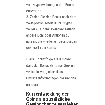
von Kryptowährungen den Bonus
entwerten.
Zahlen Sie den Bonus nach dem
Wettgewinn sofort in Ihr Krypto-
Wallet aus, ohne zwischenzeitlich
andere Boni oder Aktionen zu
nutzen, die wieder an Bedingungen
geknüpft sein könnten.
Diese Schrittfolge stellt sicher,
dass der Bonus als reiner Gewinn
verbucht wird, ohne dass
Umsatzanforderungen die Rendite
mindern.
Kursentwicklung der
Coins als zusätzliche
Gewinnchance verstehen