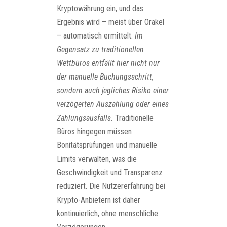
Kryptowährung ein, und das
Ergebnis wird – meist über Orakel
– automatisch ermittelt.
Im
Gegensatz zu traditionellen
Wettbüros entfällt hier nicht nur
der manuelle Buchungsschritt,
sondern auch jegliches Risiko einer
verzögerten Auszahlung oder eines
Zahlungsausfalls.
Traditionelle
Büros hingegen müssen
Bonitätsprüfungen und manuelle
Limits verwalten, was die
Geschwindigkeit und Transparenz
reduziert. Die Nutzererfahrung bei
Krypto-Anbietern ist daher
kontinuierlich, ohne menschliche