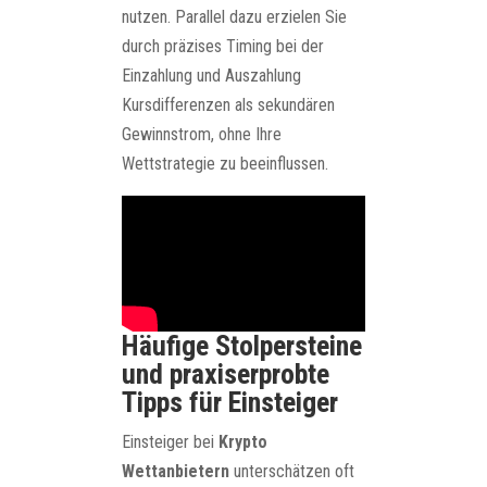
nutzen. Parallel dazu erzielen Sie
durch präzises Timing bei der
Einzahlung und Auszahlung
Kursdifferenzen als sekundären
Gewinnstrom, ohne Ihre
Wettstrategie zu beeinflussen.
Häufige Stolpersteine
und praxiserprobte
Tipps für Einsteiger
Einsteiger bei
Krypto
Wettanbietern
unterschätzen oft