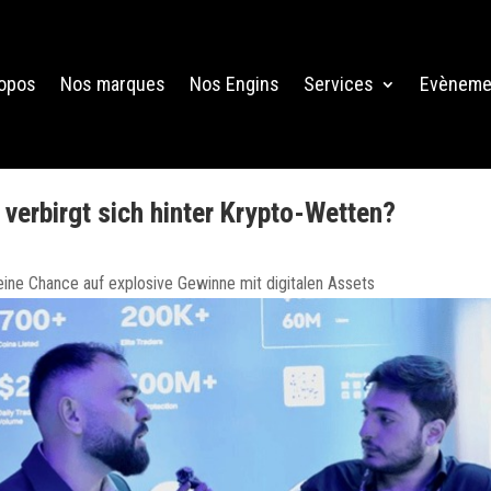
ropos
Nos marques
Nos Engins
Services
Evèneme
verbirgt sich hinter Krypto-Wetten?
ine Chance auf explosive Gewinne mit digitalen Assets