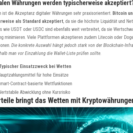
talen Währungen werden typischerweise akzeptiert
 ist die Akzeptanz digitaler Währungen sehr praxisorientiert.
Bitcoin u
rweise als Standard akzeptiert
, da sie die höchste Liquidität und N
ns wie USDT oder USDC sind ebenfalls weit verbreitet, da sie Wertsch
g minimieren. Viele Plattformen akzeptieren zudem Litecoin oder Dogec
ionen.
Die konkrete Auswahl hängt jedoch stark von der Blockchain-Infr
halb man vor Einzahlung die Wallet-Liste prüfen sollte.
Typischer Einsatzzweck bei Wetten
auptzahlungsmittel für hohe Einsätze
mart-Contract-basierte Wettfunktionen
ertstabile Abwicklung ohne Kursrisiko
teile bringt das Wetten mit Kryptowährunge