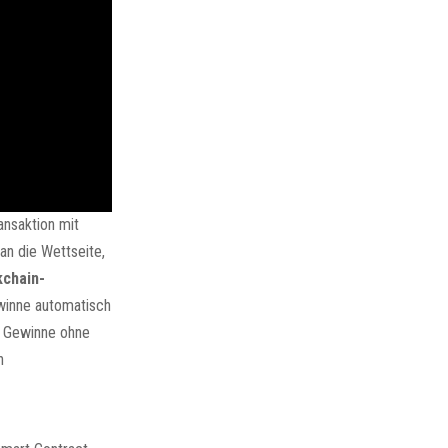
ansaktion mit
an die Wettseite,
kchain-
ewinne automatisch
nd Gewinne ohne
n