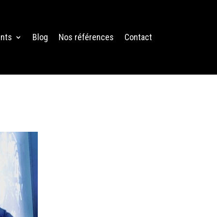
nts
Blog
Nos références
Contact