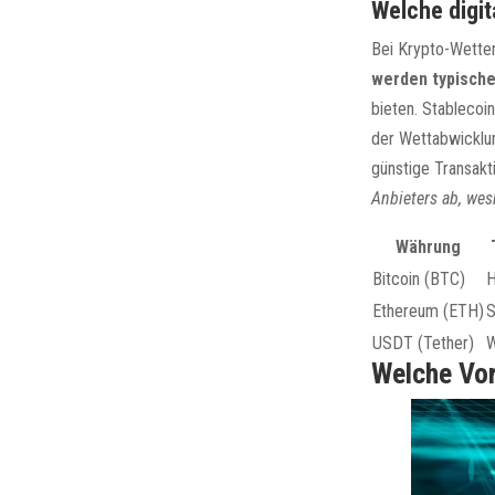
Welche digi
Bei Krypto-Wetten
werden typische
bieten. Stablecoi
der Wettabwicklun
günstige Transakt
Anbieters ab, wes
Währung
Bitcoin (BTC)
H
Ethereum (ETH)
S
USDT (Tether)
W
Welche Vor