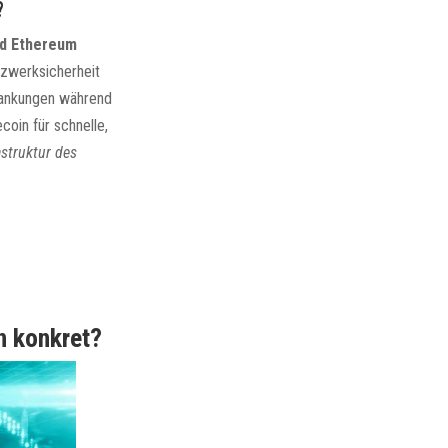
?
nd Ethereum
etzwerksicherheit
wankungen während
oin für schnelle,
astruktur des
n konkret?