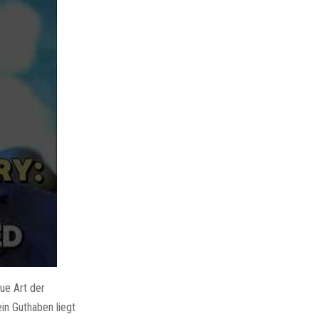
ue Art der
in Guthaben liegt