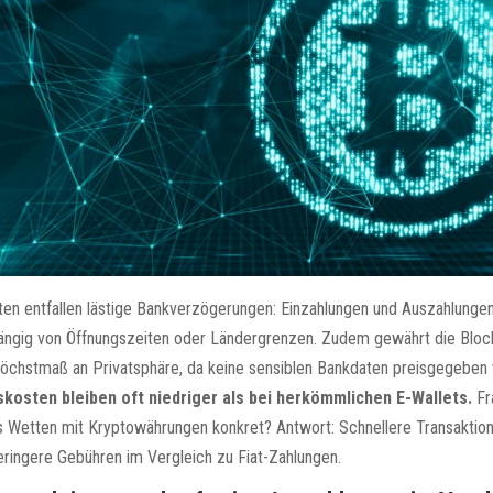
en entfallen lästige Bankverzögerungen: Einzahlungen und Auszahlunge
hängig von Öffnungszeiten oder Ländergrenzen. Zudem gewährt die Bloc
Höchstmaß an Privatsphäre, da keine sensiblen Bankdaten preisgegebe
skosten bleiben oft niedriger als bei herkömmlichen E-Wallets.
Fr
as Wetten mit Kryptowährungen konkret? Antwort: Schnellere Transaktio
ringere Gebühren im Vergleich zu Fiat-Zahlungen.