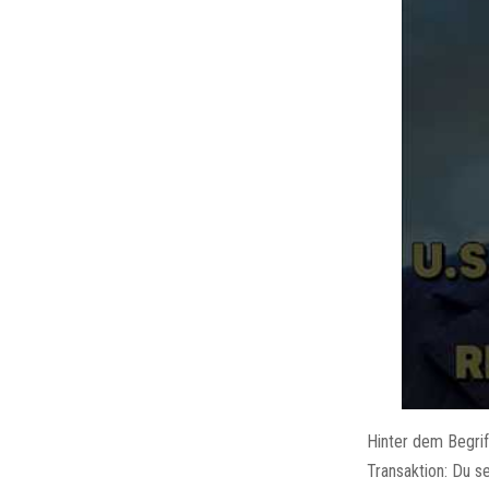
Hinter dem Begrif
Transaktion: Du s