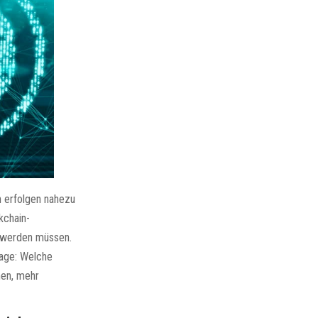
n erfolgen nahezu
kchain-
n werden müssen.
age: Welche
nen, mehr