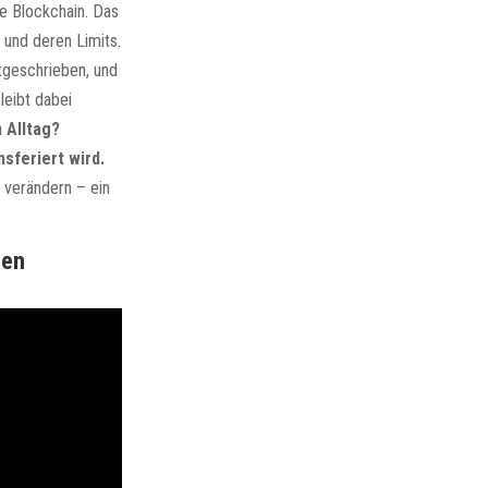
ie Blockchain. Das
 und deren Limits.
utgeschrieben, und
leibt dabei
 Alltag?
sferiert wird.
 verändern – ein
zen