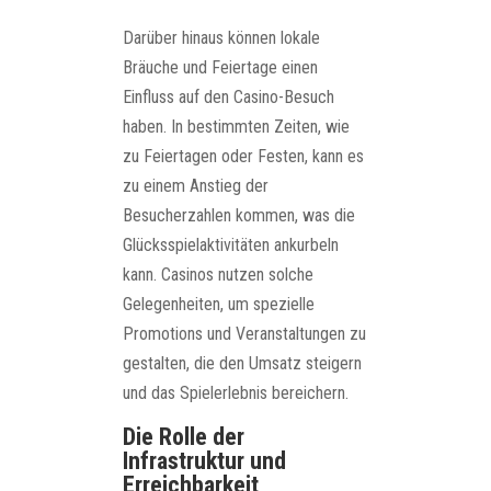
Darüber hinaus können lokale
Bräuche und Feiertage einen
Einfluss auf den Casino-Besuch
haben. In bestimmten Zeiten, wie
zu Feiertagen oder Festen, kann es
zu einem Anstieg der
Besucherzahlen kommen, was die
Glücksspielaktivitäten ankurbeln
kann. Casinos nutzen solche
Gelegenheiten, um spezielle
Promotions und Veranstaltungen zu
gestalten, die den Umsatz steigern
und das Spielerlebnis bereichern.
Die Rolle der
Infrastruktur und
Erreichbarkeit