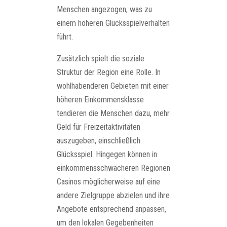
Menschen angezogen, was zu
einem höheren Glücksspielverhalten
führt.
Zusätzlich spielt die soziale
Struktur der Region eine Rolle. In
wohlhabenderen Gebieten mit einer
höheren Einkommensklasse
tendieren die Menschen dazu, mehr
Geld für Freizeitaktivitäten
auszugeben, einschließlich
Glücksspiel. Hingegen können in
einkommensschwächeren Regionen
Casinos möglicherweise auf eine
andere Zielgruppe abzielen und ihre
Angebote entsprechend anpassen,
um den lokalen Gegebenheiten