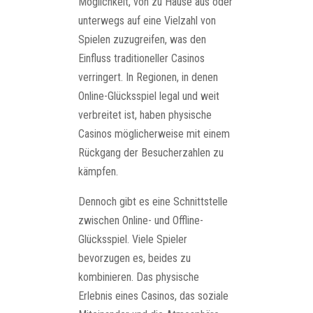
Möglichkeit, von zu Hause aus oder
unterwegs auf eine Vielzahl von
Spielen zuzugreifen, was den
Einfluss traditioneller Casinos
verringert. In Regionen, in denen
Online-Glücksspiel legal und weit
verbreitet ist, haben physische
Casinos möglicherweise mit einem
Rückgang der Besucherzahlen zu
kämpfen.
Dennoch gibt es eine Schnittstelle
zwischen Online- und Offline-
Glücksspiel. Viele Spieler
bevorzugen es, beides zu
kombinieren. Das physische
Erlebnis eines Casinos, das soziale